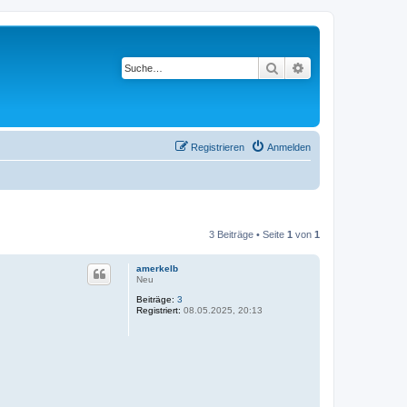
Suche
Erweiterte Suche
Registrieren
Anmelden
3 Beiträge • Seite
1
von
1
amerkelb
Neu
Beiträge:
3
Registriert:
08.05.2025, 20:13