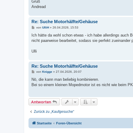
Gruß
Andread
Re: Suche Motorhälfte/Gehäuse
B
von
UlliH
»
26.04.2026, 15:53
e
i
Ich hätte da wohl schon etwas - ich habe allerdings auch
t
nicht paarweise bearbeitet, sodass sie perfekt zueinander
r
a
g
Ulli
Re: Suche Motorhälfte/Gehäuse
B
von
Knigge
»
27.04.2026, 20:07
e
i
Nö, die kann man beliebig kombinieren.
t
Bei so einem kleinen Mopedmotor ist es nicht wie beim PK
r
a
g
Antworten
Zurück zu „Kaufgesuche“
Startseite
Foren-Übersicht