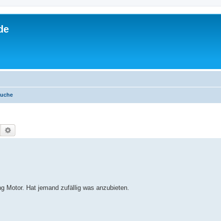
de
suche
Suche
Erweiterte Suche
ng Motor. Hat jemand zufällig was anzubieten.