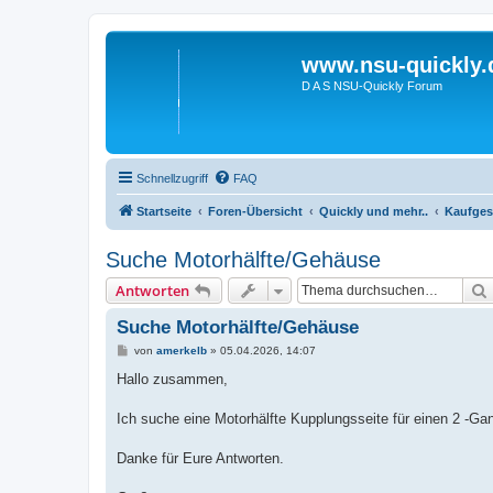
www.nsu-quickly.
D A S NSU-Quickly Forum
Schnellzugriff
FAQ
Startseite
Foren-Übersicht
Quickly und mehr..
Kaufge
Suche Motorhälfte/Gehäuse
Antworten
Suche Motorhälfte/Gehäuse
B
von
amerkelb
»
05.04.2026, 14:07
e
i
Hallo zusammen,
t
r
a
Ich suche eine Motorhälfte Kupplungsseite für einen 2 -Ga
g
Danke für Eure Antworten.