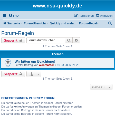
www.nsu-quickly.de
FAQ
Registrieren
Anmelden
S
Startseite
Foren-Übersicht
Quickly und mehr..
Forum-Regeln
u
Forum-Regeln
c
Suche
Erweiterte Suche
Gesperrt
h
1 Thema • Seite
1
von
1
e
Themen
Wir bitten um Beachtung!
Letzter Beitrag von
webmaster
«
10.03.2006, 21:23
Gesperrt
1 Thema • Seite
1
von
1
Gehe zu
BERECHTIGUNGEN IN DIESEM FORUM
Du darfst
keine
neuen Themen in diesem Forum erstellen.
Du darfst
keine
Antworten zu Themen in diesem Forum erstellen.
Du darfst deine Beiträge in diesem Forum
nicht
ändern.
Du darfst deine Beiträge in diesem Forum
nicht
löschen.