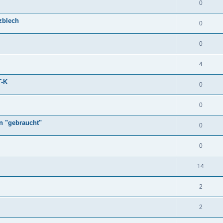
0
zblech
0
0
4
T-K
0
0
in "gebraucht"
0
0
14
2
2