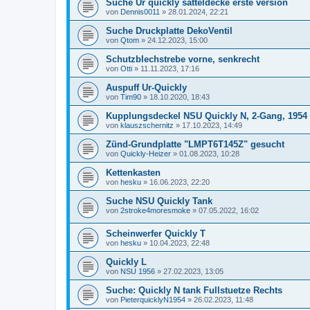
Suche Ur quickly satteldecke erste version
von
Dennis0011
»
28.01.2024, 22:21
Suche Druckplatte DekoVentil
von
Qtom
»
24.12.2023, 15:00
Schutzblechstrebe vorne, senkrecht
von
Otti
»
11.11.2023, 17:16
Auspuff Ur-Quickly
von
Tim90
»
18.10.2020, 18:43
Kupplungsdeckel NSU Quickly N, 2-Gang, 1954
von
klauszschernitz
»
17.10.2023, 14:49
Zünd-Grundplatte "LMPT6T145Z" gesucht
von
Quickly-Heizer
»
01.08.2023, 10:28
Kettenkasten
von
hesku
»
16.06.2023, 22:20
Suche NSU Quickly Tank
von
2stroke4moresmoke
»
07.05.2022, 16:02
Scheinwerfer Quickly T
von
hesku
»
10.04.2023, 22:48
Quickly L
von
NSU 1956
»
27.02.2023, 13:05
Suche: Quickly N tank Fullstuetze Rechts
von
PieterquicklyN1954
»
26.02.2023, 11:48