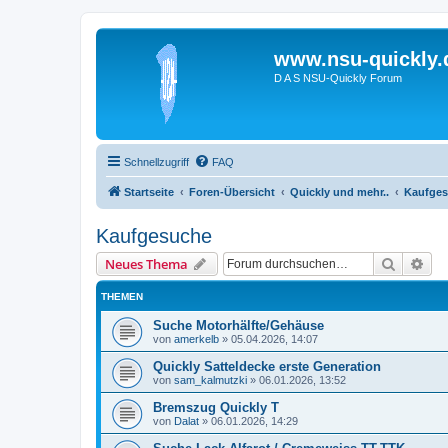
www.nsu-quickly.
D A S NSU-Quickly Forum
Schnellzugriff
FAQ
Startseite
Foren-Übersicht
Quickly und mehr..
Kaufge
Kaufgesuche
Suche
Erw
Neues Thema
THEMEN
Suche Motorhälfte/Gehäuse
von
amerkelb
»
05.04.2026, 14:07
Quickly Satteldecke erste Generation
von
sam_kalmutzki
»
06.01.2026, 13:52
Bremszug Quickly T
von
Dalat
»
06.01.2026, 14:29