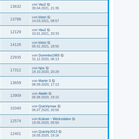
von
Vau2
13632
30.04.2021, 21:35
von
klotzi
13788
14.03.2021, 08:57
von
Vau2
12129
10.01.2021, 20:33
von
klotzi
14126
05.01.2021, 18:55
von
Dummbo1965
22935
31.12.2020, 06:13
von
hjox
17312
19.10.2020, 20:29
von
Martin S
13659
06.09.2020, 17:13
von
Aladin
13909
05.08.2020, 19:15
von
Quicklymax
10340
06.07.2020, 20:56
von
Krämer - Werkstätten
12574
19.05.2020, 09:50
von
Quickly2013
12401
16.05.2020, 19:16