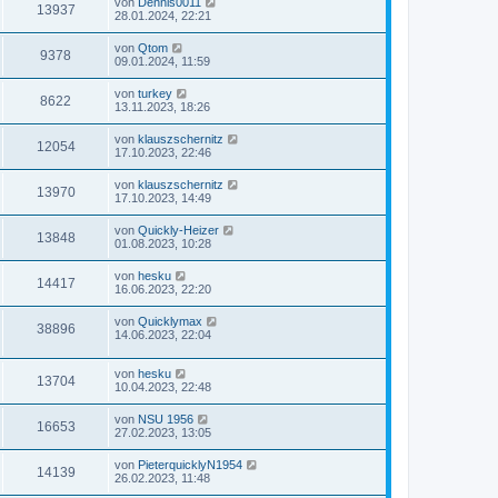
von
Dennis0011
13937
28.01.2024, 22:21
von
Qtom
9378
09.01.2024, 11:59
von
turkey
8622
13.11.2023, 18:26
von
klauszschernitz
12054
17.10.2023, 22:46
von
klauszschernitz
13970
17.10.2023, 14:49
von
Quickly-Heizer
13848
01.08.2023, 10:28
von
hesku
14417
16.06.2023, 22:20
von
Quicklymax
38896
14.06.2023, 22:04
von
hesku
13704
10.04.2023, 22:48
von
NSU 1956
16653
27.02.2023, 13:05
von
PieterquicklyN1954
14139
26.02.2023, 11:48