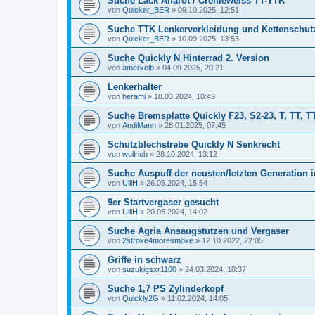
Suche Lack Alfarot / Cremeweiss TT-TTK
von
Quicker_BER
»
09.10.2025, 12:51
Suche TTK Lenkerverkleidung und Kettenschut
von
Quicker_BER
»
10.09.2025, 13:53
Suche Quickly N Hinterrad 2. Version
von
amerkelb
»
04.09.2025, 20:21
Lenkerhalter
von
herami
»
18.03.2024, 10:49
Suche Bremsplatte Quickly F23, S2-23, T, TT, T
von
AndiMann
»
28.01.2025, 07:45
Schutzblechstrebe Quickly N Senkrecht
von
wullrich
»
28.10.2024, 13:12
Suche Auspuff der neusten/letzten Generation 
von
UlliH
»
26.05.2024, 15:54
9er Startvergaser gesucht
von
UlliH
»
20.05.2024, 14:02
Suche Agria Ansaugstutzen und Vergaser
von
2stroke4moresmoke
»
12.10.2022, 22:05
Griffe in schwarz
von
suzukigsxr1100
»
24.03.2024, 18:37
Suche 1,7 PS Zylinderkopf
von
Quickly2G
»
11.02.2024, 14:05