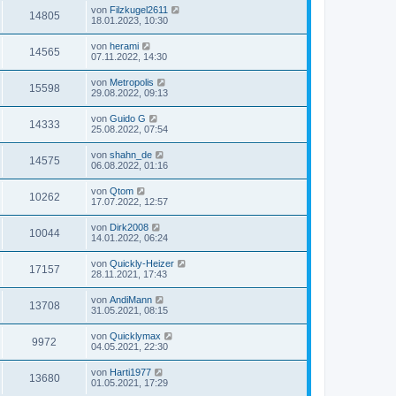
von
Filzkugel2611
14805
18.01.2023, 10:30
von
herami
14565
07.11.2022, 14:30
von
Metropolis
15598
29.08.2022, 09:13
von
Guido G
14333
25.08.2022, 07:54
von
shahn_de
14575
06.08.2022, 01:16
von
Qtom
10262
17.07.2022, 12:57
von
Dirk2008
10044
14.01.2022, 06:24
von
Quickly-Heizer
17157
28.11.2021, 17:43
von
AndiMann
13708
31.05.2021, 08:15
von
Quicklymax
9972
04.05.2021, 22:30
von
Harti1977
13680
01.05.2021, 17:29