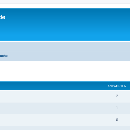
de
suche
eiterte Suche
ANTWORTEN
2
1
0