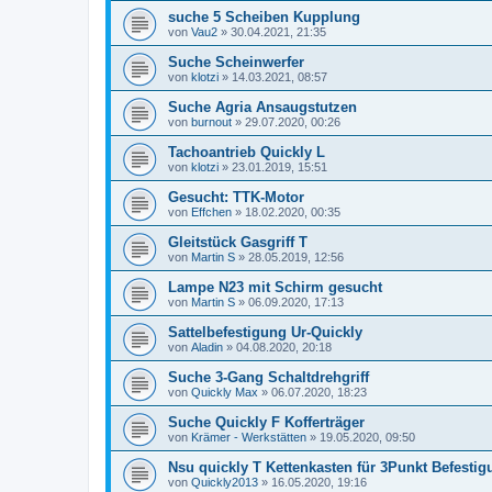
suche 5 Scheiben Kupplung
von
Vau2
»
30.04.2021, 21:35
Suche Scheinwerfer
von
klotzi
»
14.03.2021, 08:57
Suche Agria Ansaugstutzen
von
burnout
»
29.07.2020, 00:26
Tachoantrieb Quickly L
von
klotzi
»
23.01.2019, 15:51
Gesucht: TTK-Motor
von
Effchen
»
18.02.2020, 00:35
Gleitstück Gasgriff T
von
Martin S
»
28.05.2019, 12:56
Lampe N23 mit Schirm gesucht
von
Martin S
»
06.09.2020, 17:13
Sattelbefestigung Ur-Quickly
von
Aladin
»
04.08.2020, 20:18
Suche 3-Gang Schaltdrehgriff
von
Quickly Max
»
06.07.2020, 18:23
Suche Quickly F Kofferträger
von
Krämer - Werkstätten
»
19.05.2020, 09:50
Nsu quickly T Kettenkasten für 3Punkt Befestig
von
Quickly2013
»
16.05.2020, 19:16