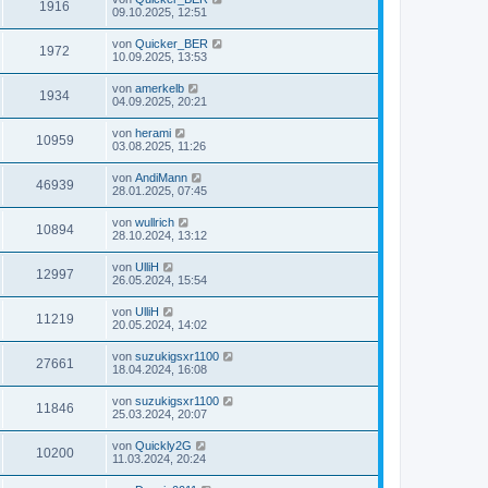
1916
09.10.2025, 12:51
von
Quicker_BER
1972
10.09.2025, 13:53
von
amerkelb
1934
04.09.2025, 20:21
von
herami
10959
03.08.2025, 11:26
von
AndiMann
46939
28.01.2025, 07:45
von
wullrich
10894
28.10.2024, 13:12
von
UlliH
12997
26.05.2024, 15:54
von
UlliH
11219
20.05.2024, 14:02
von
suzukigsxr1100
27661
18.04.2024, 16:08
von
suzukigsxr1100
11846
25.03.2024, 20:07
von
Quickly2G
10200
11.03.2024, 20:24