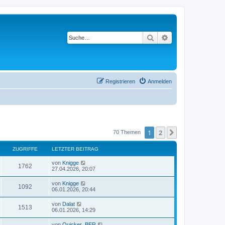
Suche
Erweiterte Suche
Registrieren
Anmelden
1
2
Nächste
70 Themen
ZUGRIFFE
LETZTER BEITRAG
von
Knigge
1762
27.04.2026, 20:07
von
Knigge
1092
06.01.2026, 20:44
von
Dalat
1513
06.01.2026, 14:29
von
Quicker_BER