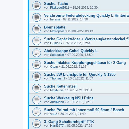
Suche: Tacho
von
Filzkugel2611
»
18.01.2023, 10:30
Verchromte Federabdeckung Quickly L Hinterr
von
herami
»
07.11.2022, 14:30
Bremsplatte
von
Metropolis
»
29.08.2022, 09:13
Suche Gepäckträger + Werkzeugkastendeckel fü
von
Guido G
»
25.08.2022, 07:54
Abdeckkappe Gabel Quickly L
von
Sebastian
»
07.09.2020, 18:50
Suche intaktes Kupplungsgehäuse für 2-Gang
von
Qtom
»
21.06.2022, 21:37
Suche 3W Lichstpule für Quickly N 1955
von
Thomas H
»
13.01.2022, 11:37
Suche Kettenritzel
von
MaxRuse
»
18.01.2021, 13:01
Suche Werkzeug NSU Prinz
von
AndiMann
»
31.05.2021, 08:15
Suche Polrad mit Innenmaß 90,5mm / Bosch
von
Vau2
»
30.04.2021, 21:40
3- Gang Schaltdrehgriff TTK
von
Harti1977
»
01.05.2021, 17:29