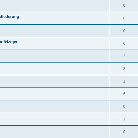
0
adfederung
0
0
r 54ziger
0
3
2
1
6
0
1
0