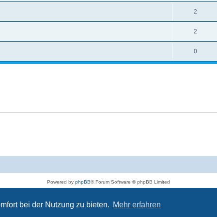
2
2
0
Powered by
phpBB
® Forum Software © phpBB Limited
Deutsche Übersetzung durch
phpBB.de
Impressum (Site notice)
|
Datenschutz
|
Nutzungsbedingungen
mfort bei der Nutzung zu bieten.
Mehr erfahren