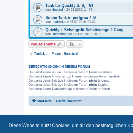
Tank für Quickly S, Bj. ´61
von
Huetzel
»
24.03.2020, 14:43
Suche Tank in perlgrau 4,5l
von
maddinjan
»
03.07.2019, 09:32
Quickly L Schaltgriff/ Schaltstange 2 Gang
von
Dummbo1965
»
04.09.2019, 18:22
Neues Thema
Zurück zur Foren-Übersicht
BERECHTIGUNGEN IN DIESEM FORUM
Du darfst
keine
neuen Themen in diesem Forum erstellen.
Du darfst
keine
Antworten zu Themen in diesem Forum erstellen.
Du darfst deine Beiträge in diesem Forum
nicht
ändern.
Du darfst deine Beiträge in diesem Forum
nicht
löschen.
Du darfst
keine
Dateianhänge in diesem Forum erstellen.
Startseite
Foren-Übersicht
Diese Website nutzt Cookies, um dir den bestmöglichen Ko