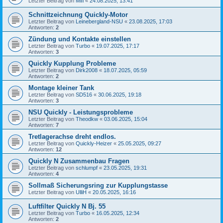
Letzter Beitrag von
Mifi
«
24.08.2025, 13:41
Schnittzeichnung Quickly-Motor
Letzter Beitrag von
Leinebergland-NSU
«
23.08.2025, 17:03
Antworten:
2
Zündung und Kontakte einstellen
Letzter Beitrag von
Turbo
«
19.07.2025, 17:17
Antworten:
3
Quickly Kupplung Probleme
Letzter Beitrag von
Dirk2008
«
18.07.2025, 05:59
Antworten:
2
Montage kleiner Tank
Letzter Beitrag von
SD516
«
30.06.2025, 19:18
Antworten:
3
NSU Quickly - Leistungsprobleme
Letzter Beitrag von
Theodkw
«
03.06.2025, 15:04
Antworten:
7
Tretlagerachse dreht endlos.
Letzter Beitrag von
Quickly-Heizer
«
25.05.2025, 09:27
Antworten:
12
Quickly N Zusammenbau Fragen
Letzter Beitrag von
schlumpf
«
23.05.2025, 19:31
Antworten:
4
Sollmaß Sicherungsring zur Kupplungstasse
Letzter Beitrag von
UlliH
«
20.05.2025, 16:16
Luftfilter Quickly N Bj. 55
Letzter Beitrag von
Turbo
«
16.05.2025, 12:34
Antworten:
2