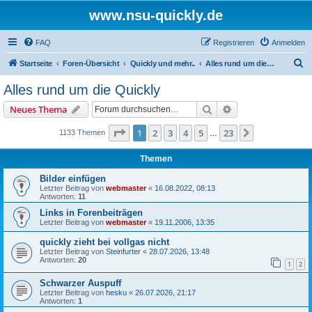
www.nsu-quickly.de
FAQ
Registrieren
Anmelden
S
Startseite
Foren-Übersicht
Quickly und mehr..
Alles rund um die Quickly
u
Alles rund um die Quickly
c
Suche
Erweiterte Suche
Neues Thema
h
e
Seite
1
von
23
1
2
3
4
5
23
Nächste
1133 Themen
…
Themen
Bilder einfügen
Letzter Beitrag von
webmaster
«
16.08.2022, 08:13
Antworten:
11
Links in Forenbeiträgen
Letzter Beitrag von
webmaster
«
19.11.2006, 13:35
quickly zieht bei vollgas nicht
Letzter Beitrag von
Steinfurter
«
28.07.2026, 13:48
Antworten:
20
1
2
Schwarzer Auspuff
Letzter Beitrag von
hesku
«
26.07.2026, 21:17
Antworten:
1