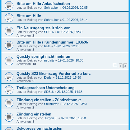
Bitte um Hilfe Anlaufscheiben
Letzter Beitrag von
Schrauber
«
04.02.2026, 20:05
Bitte um Hilfe
Letzter Beitrag von
Schrauber
«
01.02.2026, 15:14
Ein Neuzugang stellt sich vor
Letzter Beitrag von
SD516
«
01.02.2026, 09:39
Antworten:
2
Bitte um Hilfe / Kundennummer: 103696
Letzter Beitrag von
haile
«
19.01.2026, 22:15
Antworten:
3
Quickly springt nicht mehr an
Letzter Beitrag von
nsufritz
«
19.01.2026, 10:38
Antworten:
18
1
2
Quickly S23 Bremszug Vorderrad zu kurz
Letzter Beitrag von
Detlef
«
31.12.2025, 15:50
Antworten:
9
Tretlagerachsen Unterscheidung
Letzter Beitrag von
SD516
«
23.12.2025, 14:38
Zündung einstellen - Zündzeitpunkt
Letzter Beitrag von
Steinfurter
«
12.12.2025, 23:54
Antworten:
2
Zündung einstellen
Letzter Beitrag von
Jürgen J.
«
02.11.2025, 13:58
Antworten:
8
Dekopression nachrüsten