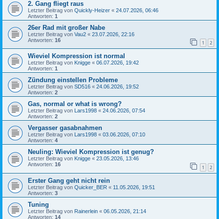
2. Gang fliegt raus
Letzter Beitrag von
Quickly-Heizer
«
24.07.2026, 06:46
Antworten:
1
26er Rad mit großer Nabe
Letzter Beitrag von
Vau2
«
23.07.2026, 22:16
Antworten:
16
1
2
Wieviel Kompression ist normal
Letzter Beitrag von
Knigge
«
06.07.2026, 19:42
Antworten:
1
Zündung einstellen Probleme
Letzter Beitrag von
SD516
«
24.06.2026, 19:52
Antworten:
2
Gas, normal or what is wrong?
Letzter Beitrag von
Lars1998
«
24.06.2026, 07:54
Antworten:
2
Vergasser gasabnahmen
Letzter Beitrag von
Lars1998
«
03.06.2026, 07:10
Antworten:
4
Neuling: Wieviel Kompression ist genug?
Letzter Beitrag von
Knigge
«
23.05.2026, 13:46
Antworten:
16
1
2
Erster Gang geht nicht rein
Letzter Beitrag von
Quicker_BER
«
11.05.2026, 19:51
Antworten:
3
Tuning
Letzter Beitrag von
Rainerlein
«
06.05.2026, 21:14
Antworten:
14