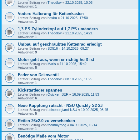
Letzter Beitrag von
Theodkw
«
22.10.2025, 10:03
Antworten:
1
Vodere Halterung für Kettenkasten
Letzter Beitrag von
hesku
«
21.10.2025, 17:50
Antworten:
3
1,3 PS Zylinderkopf auf 1,7 PS umändern
Letzter Beitrag von
Theodkw
«
21.10.2025, 14:21
Antworten:
1
Umbau auf geschraubtes Kettenrad erledigt
Letzter Beitrag von
SD516
«
14.10.2025, 09:27
Antworten:
9
Motor geht aus, wenn er richtig heiß ist
Letzter Beitrag von
Maris
«
11.10.2025, 15:42
Antworten:
5
Feder von Dekoventil
Letzter Beitrag von
Theodkw
«
08.10.2025, 11:25
Antworten:
1
Kickstartfeder spannen
Letzter Beitrag von
Quicker_BER
«
16.09.2025, 11:53
Antworten:
6
Neue Kupplung rutscht - NSU Quickly S2-23
Letzter Beitrag von
Leinebergland-NSU
«
10.09.2025, 08:45
Antworten:
5
Reifen 26x2.0 zu verschenken
Letzter Beitrag von
thommymog
«
04.09.2025, 16:14
Antworten:
1
Benötige Maße vom Motor