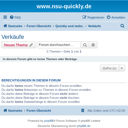
www.nsu-quickly.de
FAQ
Registrieren
Anmelden
S
Startseite
Foren-Übersicht
Quickly und mehr..
Verkäufe
u
Verkäufe
c
Suche
Erweiterte Suche
Neues Thema
h
0 Themen • Seite
1
von
1
e
In diesem Forum gibt es keine Themen oder Beiträge.
Gehe zu
BERECHTIGUNGEN IN DIESEM FORUM
Du darfst
keine
neuen Themen in diesem Forum erstellen.
Du darfst
keine
Antworten zu Themen in diesem Forum erstellen.
Du darfst deine Beiträge in diesem Forum
nicht
ändern.
Du darfst deine Beiträge in diesem Forum
nicht
löschen.
Du darfst
keine
Dateianhänge in diesem Forum erstellen.
Startseite
Foren-Übersicht
Alle Zeiten sind
UTC+02:00
Powered by
phpBB
® Forum Software © phpBB Limited
Deutsche Übersetzung durch
phpBB.de