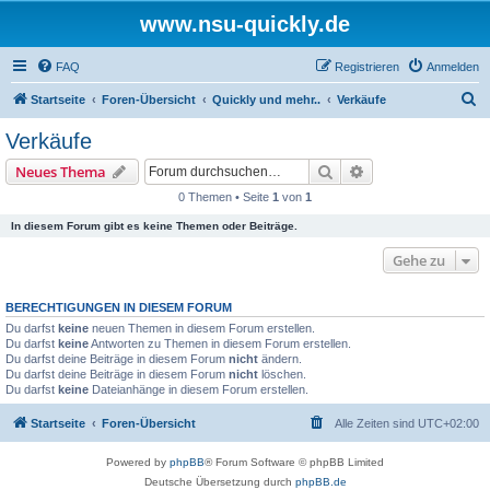
www.nsu-quickly.de
FAQ
Registrieren
Anmelden
S
Startseite
Foren-Übersicht
Quickly und mehr..
Verkäufe
u
Verkäufe
c
Suche
Erweiterte Suche
Neues Thema
h
0 Themen • Seite
1
von
1
e
In diesem Forum gibt es keine Themen oder Beiträge.
Gehe zu
BERECHTIGUNGEN IN DIESEM FORUM
Du darfst
keine
neuen Themen in diesem Forum erstellen.
Du darfst
keine
Antworten zu Themen in diesem Forum erstellen.
Du darfst deine Beiträge in diesem Forum
nicht
ändern.
Du darfst deine Beiträge in diesem Forum
nicht
löschen.
Du darfst
keine
Dateianhänge in diesem Forum erstellen.
Startseite
Foren-Übersicht
Alle Zeiten sind
UTC+02:00
Powered by
phpBB
® Forum Software © phpBB Limited
Deutsche Übersetzung durch
phpBB.de