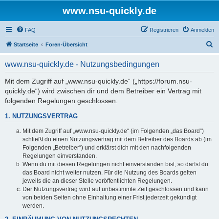
www.nsu-quickly.de
FAQ
Registrieren
Anmelden
S
Startseite
Foren-Übersicht
u
www.nsu-quickly.de - Nutzungsbedingungen
c
h
Mit dem Zugriff auf „www.nsu-quickly.de“ („https://forum.nsu-
quickly.de“) wird zwischen dir und dem Betreiber ein Vertrag mit
e
folgenden Regelungen geschlossen:
1. NUTZUNGSVERTRAG
Mit dem Zugriff auf „www.nsu-quickly.de“ (im Folgenden „das Board“)
schließt du einen Nutzungsvertrag mit dem Betreiber des Boards ab (im
Folgenden „Betreiber“) und erklärst dich mit den nachfolgenden
Regelungen einverstanden.
Wenn du mit diesen Regelungen nicht einverstanden bist, so darfst du
das Board nicht weiter nutzen. Für die Nutzung des Boards gelten
jeweils die an dieser Stelle veröffentlichten Regelungen.
Der Nutzungsvertrag wird auf unbestimmte Zeit geschlossen und kann
von beiden Seiten ohne Einhaltung einer Frist jederzeit gekündigt
werden.