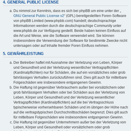
4. GENERAL PUBLIC LICENSE
Du nimmst zur Kenntnis, dass es sich bei phpBB um eine unter der „
GNU General Public License v2
“ (GPL) bereitgestellten Foren-Software
von phpBB Limited (www.phpbb.com) handelt; deutschsprachige
Informationen werden durch die deutschsprachige Community unter
www.phpbb.de zur Verfügung gestellt. Beide haben keinen Einfluss auf
die Art und Weise, wie die Software verwendet wird. Sie können
insbesondere die Verwendung der Software für bestimmte Zwecke nicht
untersagen oder auf Inhalte fremder Foren Einfluss nehmen.
5. GEWÄHRLEISTUNG
Der Betreiber haftet mit Ausnahme der Verletzung von Leben, Körper
und Gesundheit und der Verletzung wesentlicher Vertragspflichten
(Kardinalpflichten) nur für Schäden, die auf ein vorsätzliches oder grob
fahrlässiges Verhalten zurückzuführen sind. Dies gilt auch für mittelbare
Folgeschäden wie insbesondere entgangenen Gewinn.
Die Haftung ist gegenüber Verbrauchern außer bei vorsätzlichem oder
grob fahrlässigem Verhalten oder bei Schäden aus der Verletzung von
Leben, Körper und Gesundheit und der Verletzung wesentlicher
Vertragspflichten (Kardinalpflichten) auf die bei Vertragsschluss
typischerweise vorhersehbaren Schäden und im übrigen der Höhe nach
auf die vertragstypischen Durchschnittsschäden begrenzt. Dies gilt auch
für mittelbare Folgeschäden wie insbesondere entgangenen Gewinn.
Die Haftung ist gegenüber Unternehmern außer bei der Verletzung von
Leben, Körper und Gesundheit oder vorsätzlichem oder grob