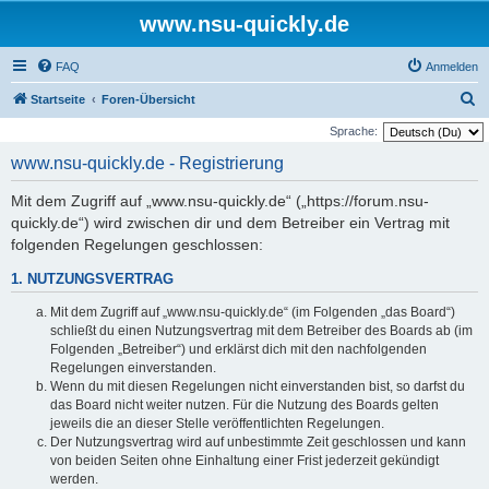
www.nsu-quickly.de
FAQ
Anmelden
S
Startseite
Foren-Übersicht
u
Sprache:
c
www.nsu-quickly.de - Registrierung
h
Mit dem Zugriff auf „www.nsu-quickly.de“ („https://forum.nsu-
e
quickly.de“) wird zwischen dir und dem Betreiber ein Vertrag mit
folgenden Regelungen geschlossen:
1. NUTZUNGSVERTRAG
Mit dem Zugriff auf „www.nsu-quickly.de“ (im Folgenden „das Board“)
schließt du einen Nutzungsvertrag mit dem Betreiber des Boards ab (im
Folgenden „Betreiber“) und erklärst dich mit den nachfolgenden
Regelungen einverstanden.
Wenn du mit diesen Regelungen nicht einverstanden bist, so darfst du
das Board nicht weiter nutzen. Für die Nutzung des Boards gelten
jeweils die an dieser Stelle veröffentlichten Regelungen.
Der Nutzungsvertrag wird auf unbestimmte Zeit geschlossen und kann
von beiden Seiten ohne Einhaltung einer Frist jederzeit gekündigt
werden.