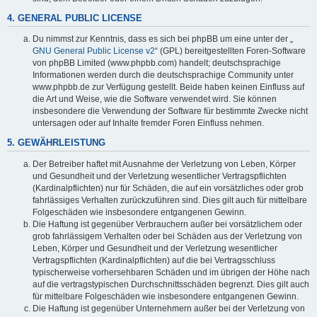
4. GENERAL PUBLIC LICENSE
Du nimmst zur Kenntnis, dass es sich bei phpBB um eine unter der „
GNU General Public License v2
“ (GPL) bereitgestellten Foren-Software
von phpBB Limited (www.phpbb.com) handelt; deutschsprachige
Informationen werden durch die deutschsprachige Community unter
www.phpbb.de zur Verfügung gestellt. Beide haben keinen Einfluss auf
die Art und Weise, wie die Software verwendet wird. Sie können
insbesondere die Verwendung der Software für bestimmte Zwecke nicht
untersagen oder auf Inhalte fremder Foren Einfluss nehmen.
5. GEWÄHRLEISTUNG
Der Betreiber haftet mit Ausnahme der Verletzung von Leben, Körper
und Gesundheit und der Verletzung wesentlicher Vertragspflichten
(Kardinalpflichten) nur für Schäden, die auf ein vorsätzliches oder grob
fahrlässiges Verhalten zurückzuführen sind. Dies gilt auch für mittelbare
Folgeschäden wie insbesondere entgangenen Gewinn.
Die Haftung ist gegenüber Verbrauchern außer bei vorsätzlichem oder
grob fahrlässigem Verhalten oder bei Schäden aus der Verletzung von
Leben, Körper und Gesundheit und der Verletzung wesentlicher
Vertragspflichten (Kardinalpflichten) auf die bei Vertragsschluss
typischerweise vorhersehbaren Schäden und im übrigen der Höhe nach
auf die vertragstypischen Durchschnittsschäden begrenzt. Dies gilt auch
für mittelbare Folgeschäden wie insbesondere entgangenen Gewinn.
Die Haftung ist gegenüber Unternehmern außer bei der Verletzung von