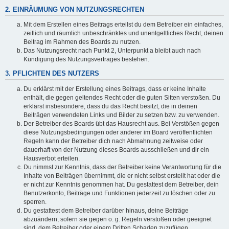
2. EINRÄUMUNG VON NUTZUNGSRECHTEN
Mit dem Erstellen eines Beitrags erteilst du dem Betreiber ein einfaches,
zeitlich und räumlich unbeschränktes und unentgeltliches Recht, deinen
Beitrag im Rahmen des Boards zu nutzen.
Das Nutzungsrecht nach Punkt 2, Unterpunkt a bleibt auch nach
Kündigung des Nutzungsvertrages bestehen.
3. PFLICHTEN DES NUTZERS
Du erklärst mit der Erstellung eines Beitrags, dass er keine Inhalte
enthält, die gegen geltendes Recht oder die guten Sitten verstoßen. Du
erklärst insbesondere, dass du das Recht besitzt, die in deinen
Beiträgen verwendeten Links und Bilder zu setzen bzw. zu verwenden.
Der Betreiber des Boards übt das Hausrecht aus. Bei Verstößen gegen
diese Nutzungsbedingungen oder anderer im Board veröffentlichten
Regeln kann der Betreiber dich nach Abmahnung zeitweise oder
dauerhaft von der Nutzung dieses Boards ausschließen und dir ein
Hausverbot erteilen.
Du nimmst zur Kenntnis, dass der Betreiber keine Verantwortung für die
Inhalte von Beiträgen übernimmt, die er nicht selbst erstellt hat oder die
er nicht zur Kenntnis genommen hat. Du gestattest dem Betreiber, dein
Benutzerkonto, Beiträge und Funktionen jederzeit zu löschen oder zu
sperren.
Du gestattest dem Betreiber darüber hinaus, deine Beiträge
abzuändern, sofern sie gegen o. g. Regeln verstoßen oder geeignet
sind, dem Betreiber oder einem Dritten Schaden zuzufügen.