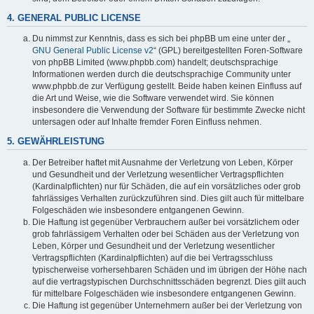
4. GENERAL PUBLIC LICENSE
Du nimmst zur Kenntnis, dass es sich bei phpBB um eine unter der „
GNU General Public License v2
“ (GPL) bereitgestellten Foren-Software
von phpBB Limited (www.phpbb.com) handelt; deutschsprachige
Informationen werden durch die deutschsprachige Community unter
www.phpbb.de zur Verfügung gestellt. Beide haben keinen Einfluss auf
die Art und Weise, wie die Software verwendet wird. Sie können
insbesondere die Verwendung der Software für bestimmte Zwecke nicht
untersagen oder auf Inhalte fremder Foren Einfluss nehmen.
5. GEWÄHRLEISTUNG
Der Betreiber haftet mit Ausnahme der Verletzung von Leben, Körper
und Gesundheit und der Verletzung wesentlicher Vertragspflichten
(Kardinalpflichten) nur für Schäden, die auf ein vorsätzliches oder grob
fahrlässiges Verhalten zurückzuführen sind. Dies gilt auch für mittelbare
Folgeschäden wie insbesondere entgangenen Gewinn.
Die Haftung ist gegenüber Verbrauchern außer bei vorsätzlichem oder
grob fahrlässigem Verhalten oder bei Schäden aus der Verletzung von
Leben, Körper und Gesundheit und der Verletzung wesentlicher
Vertragspflichten (Kardinalpflichten) auf die bei Vertragsschluss
typischerweise vorhersehbaren Schäden und im übrigen der Höhe nach
auf die vertragstypischen Durchschnittsschäden begrenzt. Dies gilt auch
für mittelbare Folgeschäden wie insbesondere entgangenen Gewinn.
Die Haftung ist gegenüber Unternehmern außer bei der Verletzung von