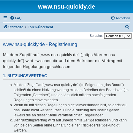
www.nsu-quickly.de
FAQ
Anmelden
S
Startseite
Foren-Übersicht
u
Sprache:
c
www.nsu-quickly.de - Registrierung
h
Mit dem Zugriff auf „www.nsu-quickly.de“ („https://forum.nsu-
e
quickly.de“) wird zwischen dir und dem Betreiber ein Vertrag mit
folgenden Regelungen geschlossen:
1. NUTZUNGSVERTRAG
Mit dem Zugriff auf „www.nsu-quickly.de“ (im Folgenden „das Board“)
schließt du einen Nutzungsvertrag mit dem Betreiber des Boards ab (im
Folgenden „Betreiber“) und erklärst dich mit den nachfolgenden
Regelungen einverstanden.
Wenn du mit diesen Regelungen nicht einverstanden bist, so darfst du
das Board nicht weiter nutzen. Für die Nutzung des Boards gelten
jeweils die an dieser Stelle veröffentlichten Regelungen.
Der Nutzungsvertrag wird auf unbestimmte Zeit geschlossen und kann
von beiden Seiten ohne Einhaltung einer Frist jederzeit gekündigt
werden.