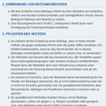
2. EINRÄUMUNG VON NUTZUNGSRECHTEN
Mit dem Erstellen eines Beitrags erteilst du dem Betreiber ein einfaches,
zeitlich und räumlich unbeschränktes und unentgeltliches Recht, deinen
Beitrag im Rahmen des Boards zu nutzen.
Das Nutzungsrecht nach Punkt 2, Unterpunkt a bleibt auch nach
Kündigung des Nutzungsvertrages bestehen.
3. PFLICHTEN DES NUTZERS
Du erklärst mit der Erstellung eines Beitrags, dass er keine Inhalte
enthält, die gegen geltendes Recht oder die guten Sitten verstoßen. Du
erklärst insbesondere, dass du das Recht besitzt, die in deinen
Beiträgen verwendeten Links und Bilder zu setzen bzw. zu verwenden.
Der Betreiber des Boards übt das Hausrecht aus. Bei Verstößen gegen
diese Nutzungsbedingungen oder anderer im Board veröffentlichten
Regeln kann der Betreiber dich nach Abmahnung zeitweise oder
dauerhaft von der Nutzung dieses Boards ausschließen und dir ein
Hausverbot erteilen.
Du nimmst zur Kenntnis, dass der Betreiber keine Verantwortung für die
Inhalte von Beiträgen übernimmt, die er nicht selbst erstellt hat oder die
er nicht zur Kenntnis genommen hat. Du gestattest dem Betreiber, dein
Benutzerkonto, Beiträge und Funktionen jederzeit zu löschen oder zu
sperren.
Du gestattest dem Betreiber darüber hinaus, deine Beiträge
abzuändern, sofern sie gegen o. g. Regeln verstoßen oder geeignet
sind, dem Betreiber oder einem Dritten Schaden zuzufügen.