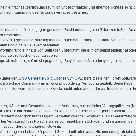
ber ein einfaches, zeitlich und räumlich unbeschränktes und unentgeltliches Recht
auch nach Kündigung des Nutzungsvertrages bestehen.
ine Inhalte enthält, die gegen geltendes Recht oder die guten Sitten verstoßen. Du 
 zu verwenden.
erstößen gegen diese Nutzungsbedingungen oder anderer im Board veröffentlichte
ßen und dir ein Hausverbot erteilen.
ortung für die Inhalte von Beiträgen übernimmt, die er nicht selbst erstellt hat od
jederzeit zu löschen oder zu sperren.
räge abzuändern, sofern sie gegen o. g. Regeln verstoßen oder geeignet sind, dem
 unter der „
GNU General Public License v2
“ (GPL) bereitgestellten Foren-Softwa
chsprachige Community unter www.phpbb.de zur Verfügung gestellt. Beide haben ke
g der Software für bestimmte Zwecke nicht untersagen oder auf Inhalte fremder F
ben, Körper und Gesundheit und der Verletzung wesentlicher Vertragspflichten (Kard
gilt auch für mittelbare Folgeschäden wie insbesondere entgangenen Gewinn.
ätzlichem oder grob fahrlässigem Verhalten oder bei Schäden aus der Verletzung 
 die bei Vertragsschluss typischerweise vorhersehbaren Schäden und im übrigen de
wie insbesondere entgangenen Gewinn.
erletzung von Leben, Körper und Gesundheit oder vorsätzlichem oder grob fahrläs