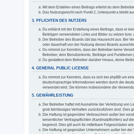
Mit dem Erstellen eines Beitrags erteilst du dem Betrei
Das Nutzungsrecht nach Punkt 2, Unterpunkt a bleibt 
3. PFLICHTEN DES NUTZERS
Du erklärst mit der Erstellung eines Beitrags, dass er ke
Beiträgen verwendeten Links und Bilder zu setzen bzw.
Der Betreiber des Boards übt das Hausrecht aus. Bei V
oder dauerhaft von der Nutzung dieses Boards ausschlie
Du nimmst zur Kenntnis, dass der Betreiber keine Verantw
Betreiber, dein Benutzerkonto, Beiträge und Funktionen 
Du gestattest dem Betreiber darüber hinaus, deine Beit
4. GENERAL PUBLIC LICENSE
Du nimmst zur Kenntnis, dass es sich bei phpBB um eine
deutschsprachige Informationen werden durch die deuts
verwendet wird. Sie können insbesondere die Verwendun
5. GEWÄHRLEISTUNG
Der Betreiber haftet mit Ausnahme der Verletzung von Le
grob fahrlässiges Verhalten zurückzuführen sind. Dies 
Die Haftung ist gegenüber Verbrauchern außer bei vors
wesentlicher Vertragspflichten (Kardinalpflichten) auf
begrenzt. Dies gilt auch für mittelbare Folgeschäden 
Die Haftung ist gegenüber Unternehmern außer bei der V