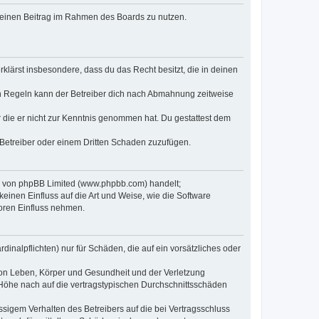
, deinen Beitrag im Rahmen des Boards zu nutzen.
erklärst insbesondere, dass du das Recht besitzt, die in deinen
n Regeln kann der Betreiber dich nach Abmahnung zeitweise
er die er nicht zur Kenntnis genommen hat. Du gestattest dem
 Betreiber oder einem Dritten Schaden zuzufügen.
re von phpBB Limited (www.phpbb.com) handelt;
inen Einfluss auf die Art und Weise, wie die Software
oren Einfluss nehmen.
inalpflichten) nur für Schäden, die auf ein vorsätzliches oder
von Leben, Körper und Gesundheit und der Verletzung
r Höhe nach auf die vertragstypischen Durchschnittsschäden
sigem Verhalten des Betreibers auf die bei Vertragsschluss