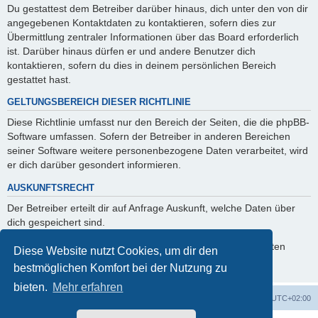
Du gestattest dem Betreiber darüber hinaus, dich unter den von dir
angegebenen Kontaktdaten zu kontaktieren, sofern dies zur
Übermittlung zentraler Informationen über das Board erforderlich
ist. Darüber hinaus dürfen er und andere Benutzer dich
kontaktieren, sofern du dies in deinem persönlichen Bereich
gestattet hast.
GELTUNGSBEREICH DIESER RICHTLINIE
Diese Richtlinie umfasst nur den Bereich der Seiten, die die phpBB-
Software umfassen. Sofern der Betreiber in anderen Bereichen
seiner Software weitere personenbezogene Daten verarbeitet, wird
er dich darüber gesondert informieren.
AUSKUNFTSRECHT
Der Betreiber erteilt dir auf Anfrage Auskunft, welche Daten über
dich gespeichert sind.
Du kannst jederzeit die Löschung bzw. Sperrung deiner Daten
Diese Website nutzt Cookies, um dir den
verlangen. Kontaktiere hierzu bitte den Betreiber.
bestmöglichen Komfort bei der Nutzung zu
bieten.
Mehr erfahren
Startseite
Foren-Übersicht
Alle Zeiten sind
UTC+02:00