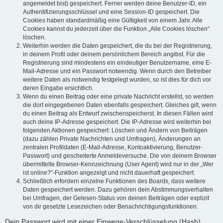
angemeldet bist) gespeichert. Ferner werden deine Benutzer-ID, ein
Authentifizierungsschlüssel und eine Session-ID gespeichert. Die
Cookies haben standardmäßig eine Gültigkeit von einem Jahr. Alle
Cookies kannst du jederzeit über die Funktion „Alle Cookies löschen“
löschen.
Weiterhin werden die Daten gespeichert, die du bei der Registrierung,
in deinem Profil oder deinem persönlichem Bereich angibst. Für die
Registrierung sind mindestens ein eindeutiger Benutzername, eine E-
Mail-Adresse und ein Passwort notwendig. Wenn durch den Betreiber
weitere Daten als notwendig festgelegt wurden, so ist dies für dich vor
deren Eingabe ersichtlich.
Wenn du einen Beitrag oder eine private Nachricht erstellst, so werden
die dort eingegebenen Daten ebenfalls gespeichert. Gleiches gilt, wenn
du einen Beitrag als Entwurf zwischenspeicherst. In diesen Fällen wird
auch deine IP-Adresse gespeichert. Die IP-Adresse wird weiterhin bei
folgenden Aktionen gespeichert: Löschen und Ändern von Beiträgen
(dazu zählen Private Nachrichten und Umfragen), Änderungen an
zentralen Profildaten (E-Mail-Adresse, Kontoaktivierung, Benutzer-
Passwort) und gescheiterte Anmeldeversuche. Die von deinem Browser
übermittelte Browser-Kennzeichnung (User Agent) wird nur in der „Wer
ist online?“-Funktion angezeigt und nicht dauerhaft gespeichert.
Schließlich erfordern einzelne Funktionen des Boards, dass weitere
Daten gespeichert werden. Dazu gehören dein Abstimmungsverhalten
bei Umfragen, der Gelesen-Status von deinen Beiträgen oder explizit
von dir gesetzte Lesezeichen oder Benachrichtigungsfunktionen.
Dein Passwort wird mit einer Einwege-Verschlüsselung (Hash)