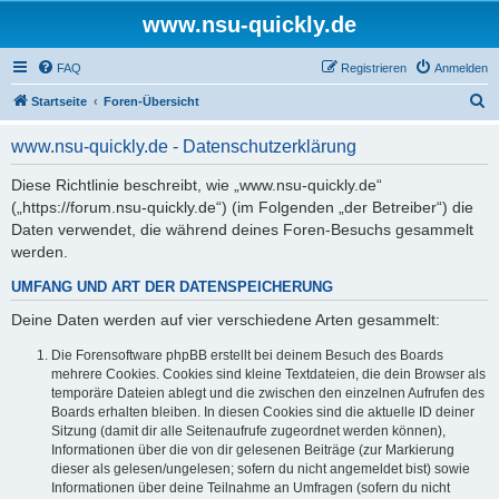
www.nsu-quickly.de
FAQ
Registrieren
Anmelden
S
Startseite
Foren-Übersicht
u
www.nsu-quickly.de - Datenschutzerklärung
c
h
Diese Richtlinie beschreibt, wie „www.nsu-quickly.de“
(„https://forum.nsu-quickly.de“) (im Folgenden „der Betreiber“) die
e
Daten verwendet, die während deines Foren-Besuchs gesammelt
werden.
UMFANG UND ART DER DATENSPEICHERUNG
Deine Daten werden auf vier verschiedene Arten gesammelt:
Die Forensoftware phpBB erstellt bei deinem Besuch des Boards
mehrere Cookies. Cookies sind kleine Textdateien, die dein Browser als
temporäre Dateien ablegt und die zwischen den einzelnen Aufrufen des
Boards erhalten bleiben. In diesen Cookies sind die aktuelle ID deiner
Sitzung (damit dir alle Seitenaufrufe zugeordnet werden können),
Informationen über die von dir gelesenen Beiträge (zur Markierung
dieser als gelesen/ungelesen; sofern du nicht angemeldet bist) sowie
Informationen über deine Teilnahme an Umfragen (sofern du nicht