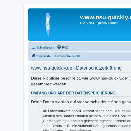
www.nsu-quickly.
D A S NSU-Quickly Forum
Schnellzugriff
FAQ
Startseite
Foren-Übersicht
www.nsu-quickly.de - Datenschutzerklärung
Diese Richtlinie beschreibt, wie „www.nsu-quickly.de“
gesammelt werden.
UMFANG UND ART DER DATENSPEICHERUNG
Deine Daten werden auf vier verschiedene Arten ges
Die Forensoftware phpBB erstellt bei deinem Besuch de
Aufrufen des Boards erhalten bleiben. In diesen Cookies
(zur Markierung dieser als gelesen/ungelesen; sofern d
deine Benutzer-ID, ein Authentifizierungsschlüssel und 