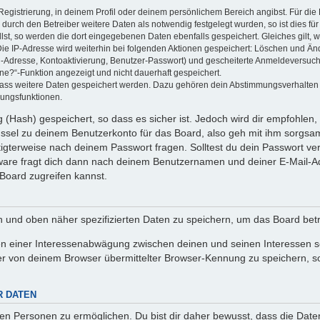
Registrierung, in deinem Profil oder deinem persönlichem Bereich angibst. Für di
rch den Betreiber weitere Daten als notwendig festgelegt wurden, so ist dies für 
llst, so werden die dort eingegebenen Daten ebenfalls gespeichert. Gleiches gilt, 
Die IP-Adresse wird weiterhin bei folgenden Aktionen gespeichert: Löschen und Än
l-Adresse, Kontoaktivierung, Benutzer-Passwort) und gescheiterte Anmeldeversuch
ine?“-Funktion angezeigt und nicht dauerhaft gespeichert.
 dass weitere Daten gespeichert werden. Dazu gehören dein Abstimmungsverhalten
gungsfunktionen.
(Hash) gespeichert, so dass es sicher ist. Jedoch wird dir empfohlen, 
ssel zu deinem Benutzerkonto für das Board, also geh mit ihm sorgsam
htigterweise nach deinem Passwort fragen. Solltest du dein Passwort v
are fragt dich dann nach deinem Benutzernamen und deiner E-Mail-Ad
Board zugreifen kannst.
en und oben näher spezifizierten Daten zu speichern, um das Board bet
en einer Interessenabwägung zwischen deinen und seinen Interessen sow
r von deinem Browser übermittelter Browser-Kennung zu speichern, so
R DATEN
n Personen zu ermöglichen. Du bist dir daher bewusst, dass die Daten d