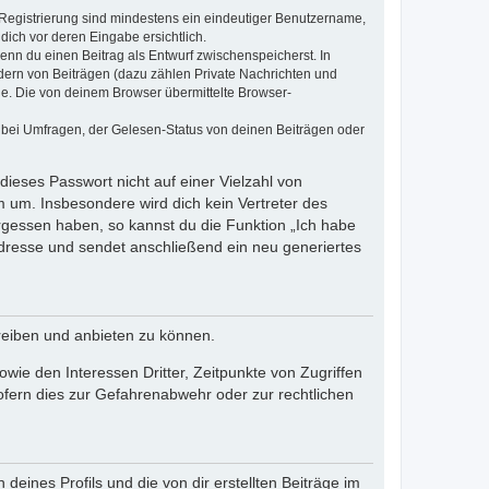
e Registrierung sind mindestens ein eindeutiger Benutzername,
dich vor deren Eingabe ersichtlich.
wenn du einen Beitrag als Entwurf zwischenspeicherst. In
dern von Beiträgen (dazu zählen Private Nachrichten und
e. Die von deinem Browser übermittelte Browser-
 bei Umfragen, der Gelesen-Status von deinen Beiträgen oder
dieses Passwort nicht auf einer Vielzahl von
 um. Insbesondere wird dich kein Vertreter des
ergessen haben, so kannst du die Funktion „Ich habe
resse und sendet anschließend ein neu generiertes
reiben und anbieten zu können.
ie den Interessen Dritter, Zeitpunkte von Zugriffen
fern dies zur Gefahrenabwehr oder zur rechtlichen
eines Profils und die von dir erstellten Beiträge im