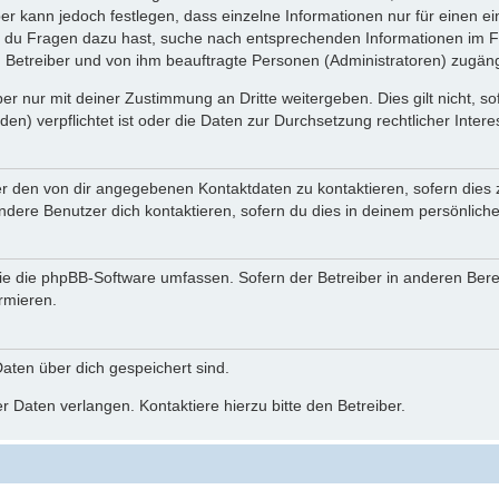
ber kann jedoch festlegen, dass einzelne Informationen nur für einen ei
n du Fragen dazu hast, suche nach entsprechenden Informationen im Fo
n Betreiber und von ihm beauftragte Personen (Administratoren) zugäng
r nur mit deiner Zustimmung an Dritte weitergeben. Dies gilt nicht, s
n) verpflichtet ist oder die Daten zur Durchsetzung rechtlicher Interes
er den von dir angegebenen Kontaktdaten zu kontaktieren, sofern dies 
andere Benutzer dich kontaktieren, sofern du dies in deinem persönliche
, die die phpBB-Software umfassen. Sofern der Betreiber in anderen Be
ormieren.
 Daten über dich gespeichert sind.
 Daten verlangen. Kontaktiere hierzu bitte den Betreiber.