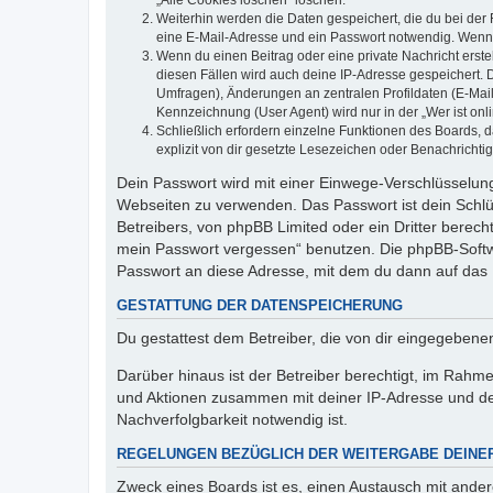
„Alle Cookies löschen“ löschen.
Weiterhin werden die Daten gespeichert, die du bei der 
eine E-Mail-Adresse und ein Passwort notwendig. Wenn du
Wenn du einen Beitrag oder eine private Nachricht erste
diesen Fällen wird auch deine IP-Adresse gespeichert. 
Umfragen), Änderungen an zentralen Profildaten (E-Mai
Kennzeichnung (User Agent) wird nur in der „Wer ist onl
Schließlich erfordern einzelne Funktionen des Boards,
explizit von dir gesetzte Lesezeichen oder Benachrichti
Dein Passwort wird mit einer Einwege-Verschlüsselung 
Webseiten zu verwenden. Das Passwort ist dein Schlü
Betreibers, von phpBB Limited oder ein Dritter berec
mein Passwort vergessen“ benutzen. Die phpBB-Softw
Passwort an diese Adresse, mit dem du dann auf das 
GESTATTUNG DER DATENSPEICHERUNG
Du gestattest dem Betreiber, die von dir eingegeben
Darüber hinaus ist der Betreiber berechtigt, im Rahm
und Aktionen zusammen mit deiner IP-Adresse und de
Nachverfolgbarkeit notwendig ist.
REGELUNGEN BEZÜGLICH DER WEITERGABE DEINE
Zweck eines Boards ist es, einen Austausch mit andere