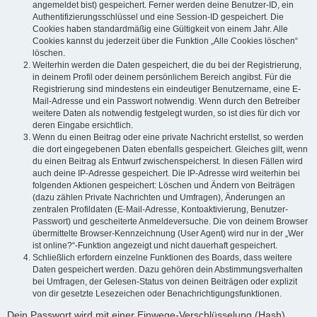
angemeldet bist) gespeichert. Ferner werden deine Benutzer-ID, ein
Authentifizierungsschlüssel und eine Session-ID gespeichert. Die
Cookies haben standardmäßig eine Gültigkeit von einem Jahr. Alle
Cookies kannst du jederzeit über die Funktion „Alle Cookies löschen“
löschen.
Weiterhin werden die Daten gespeichert, die du bei der Registrierung,
in deinem Profil oder deinem persönlichem Bereich angibst. Für die
Registrierung sind mindestens ein eindeutiger Benutzername, eine E-
Mail-Adresse und ein Passwort notwendig. Wenn durch den Betreiber
weitere Daten als notwendig festgelegt wurden, so ist dies für dich vor
deren Eingabe ersichtlich.
Wenn du einen Beitrag oder eine private Nachricht erstellst, so werden
die dort eingegebenen Daten ebenfalls gespeichert. Gleiches gilt, wenn
du einen Beitrag als Entwurf zwischenspeicherst. In diesen Fällen wird
auch deine IP-Adresse gespeichert. Die IP-Adresse wird weiterhin bei
folgenden Aktionen gespeichert: Löschen und Ändern von Beiträgen
(dazu zählen Private Nachrichten und Umfragen), Änderungen an
zentralen Profildaten (E-Mail-Adresse, Kontoaktivierung, Benutzer-
Passwort) und gescheiterte Anmeldeversuche. Die von deinem Browser
übermittelte Browser-Kennzeichnung (User Agent) wird nur in der „Wer
ist online?“-Funktion angezeigt und nicht dauerhaft gespeichert.
Schließlich erfordern einzelne Funktionen des Boards, dass weitere
Daten gespeichert werden. Dazu gehören dein Abstimmungsverhalten
bei Umfragen, der Gelesen-Status von deinen Beiträgen oder explizit
von dir gesetzte Lesezeichen oder Benachrichtigungsfunktionen.
Dein Passwort wird mit einer Einwege-Verschlüsselung (Hash)