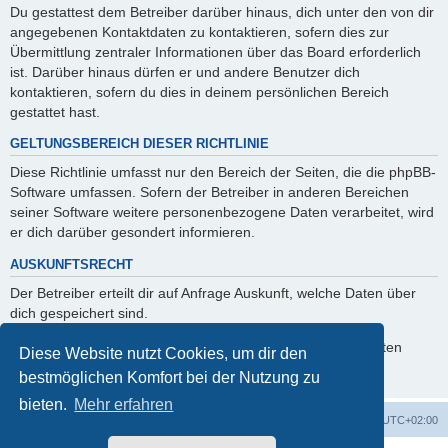
Du gestattest dem Betreiber darüber hinaus, dich unter den von dir
angegebenen Kontaktdaten zu kontaktieren, sofern dies zur
Übermittlung zentraler Informationen über das Board erforderlich
ist. Darüber hinaus dürfen er und andere Benutzer dich
kontaktieren, sofern du dies in deinem persönlichen Bereich
gestattet hast.
GELTUNGSBEREICH DIESER RICHTLINIE
Diese Richtlinie umfasst nur den Bereich der Seiten, die die phpBB-
Software umfassen. Sofern der Betreiber in anderen Bereichen
seiner Software weitere personenbezogene Daten verarbeitet, wird
er dich darüber gesondert informieren.
AUSKUNFTSRECHT
Der Betreiber erteilt dir auf Anfrage Auskunft, welche Daten über
dich gespeichert sind.
Du kannst jederzeit die Löschung bzw. Sperrung deiner Daten
Diese Website nutzt Cookies, um dir den
verlangen. Kontaktiere hierzu bitte den Betreiber.
bestmöglichen Komfort bei der Nutzung zu
bieten.
Mehr erfahren
Startseite
Foren-Übersicht
Alle Zeiten sind
UTC+02:00