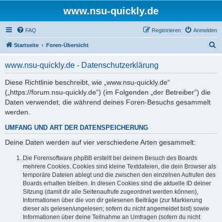
www.nsu-quickly.de
FAQ
Registrieren
Anmelden
S
Startseite
Foren-Übersicht
u
www.nsu-quickly.de - Datenschutzerklärung
c
h
Diese Richtlinie beschreibt, wie „www.nsu-quickly.de“
(„https://forum.nsu-quickly.de“) (im Folgenden „der Betreiber“) die
e
Daten verwendet, die während deines Foren-Besuchs gesammelt
werden.
UMFANG UND ART DER DATENSPEICHERUNG
Deine Daten werden auf vier verschiedene Arten gesammelt:
Die Forensoftware phpBB erstellt bei deinem Besuch des Boards
mehrere Cookies. Cookies sind kleine Textdateien, die dein Browser als
temporäre Dateien ablegt und die zwischen den einzelnen Aufrufen des
Boards erhalten bleiben. In diesen Cookies sind die aktuelle ID deiner
Sitzung (damit dir alle Seitenaufrufe zugeordnet werden können),
Informationen über die von dir gelesenen Beiträge (zur Markierung
dieser als gelesen/ungelesen; sofern du nicht angemeldet bist) sowie
Informationen über deine Teilnahme an Umfragen (sofern du nicht