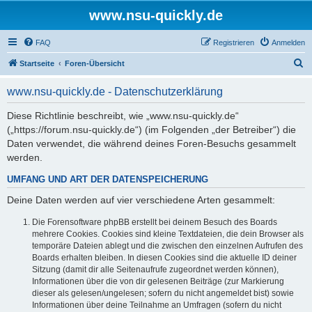
www.nsu-quickly.de
FAQ
Registrieren
Anmelden
S
Startseite
Foren-Übersicht
u
www.nsu-quickly.de - Datenschutzerklärung
c
h
Diese Richtlinie beschreibt, wie „www.nsu-quickly.de“
(„https://forum.nsu-quickly.de“) (im Folgenden „der Betreiber“) die
e
Daten verwendet, die während deines Foren-Besuchs gesammelt
werden.
UMFANG UND ART DER DATENSPEICHERUNG
Deine Daten werden auf vier verschiedene Arten gesammelt:
Die Forensoftware phpBB erstellt bei deinem Besuch des Boards
mehrere Cookies. Cookies sind kleine Textdateien, die dein Browser als
temporäre Dateien ablegt und die zwischen den einzelnen Aufrufen des
Boards erhalten bleiben. In diesen Cookies sind die aktuelle ID deiner
Sitzung (damit dir alle Seitenaufrufe zugeordnet werden können),
Informationen über die von dir gelesenen Beiträge (zur Markierung
dieser als gelesen/ungelesen; sofern du nicht angemeldet bist) sowie
Informationen über deine Teilnahme an Umfragen (sofern du nicht