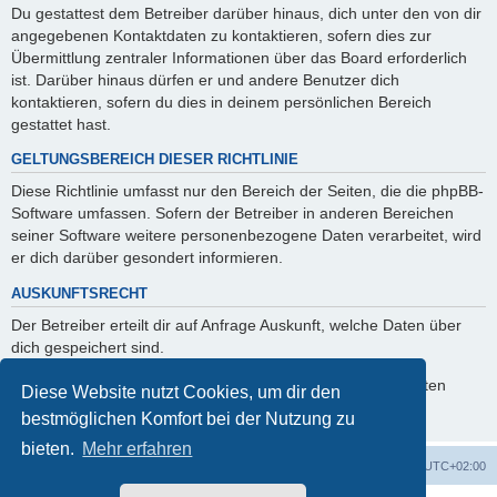
Du gestattest dem Betreiber darüber hinaus, dich unter den von dir
angegebenen Kontaktdaten zu kontaktieren, sofern dies zur
Übermittlung zentraler Informationen über das Board erforderlich
ist. Darüber hinaus dürfen er und andere Benutzer dich
kontaktieren, sofern du dies in deinem persönlichen Bereich
gestattet hast.
GELTUNGSBEREICH DIESER RICHTLINIE
Diese Richtlinie umfasst nur den Bereich der Seiten, die die phpBB-
Software umfassen. Sofern der Betreiber in anderen Bereichen
seiner Software weitere personenbezogene Daten verarbeitet, wird
er dich darüber gesondert informieren.
AUSKUNFTSRECHT
Der Betreiber erteilt dir auf Anfrage Auskunft, welche Daten über
dich gespeichert sind.
Du kannst jederzeit die Löschung bzw. Sperrung deiner Daten
Diese Website nutzt Cookies, um dir den
verlangen. Kontaktiere hierzu bitte den Betreiber.
bestmöglichen Komfort bei der Nutzung zu
bieten.
Mehr erfahren
Startseite
Foren-Übersicht
Alle Zeiten sind
UTC+02:00