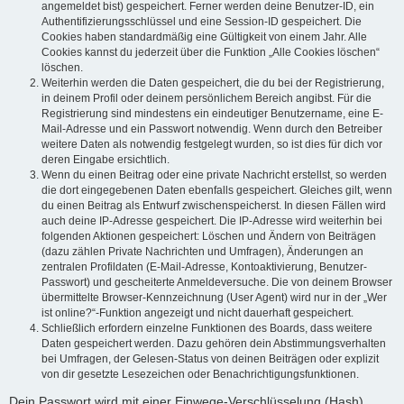
angemeldet bist) gespeichert. Ferner werden deine Benutzer-ID, ein
Authentifizierungsschlüssel und eine Session-ID gespeichert. Die
Cookies haben standardmäßig eine Gültigkeit von einem Jahr. Alle
Cookies kannst du jederzeit über die Funktion „Alle Cookies löschen“
löschen.
Weiterhin werden die Daten gespeichert, die du bei der Registrierung,
in deinem Profil oder deinem persönlichem Bereich angibst. Für die
Registrierung sind mindestens ein eindeutiger Benutzername, eine E-
Mail-Adresse und ein Passwort notwendig. Wenn durch den Betreiber
weitere Daten als notwendig festgelegt wurden, so ist dies für dich vor
deren Eingabe ersichtlich.
Wenn du einen Beitrag oder eine private Nachricht erstellst, so werden
die dort eingegebenen Daten ebenfalls gespeichert. Gleiches gilt, wenn
du einen Beitrag als Entwurf zwischenspeicherst. In diesen Fällen wird
auch deine IP-Adresse gespeichert. Die IP-Adresse wird weiterhin bei
folgenden Aktionen gespeichert: Löschen und Ändern von Beiträgen
(dazu zählen Private Nachrichten und Umfragen), Änderungen an
zentralen Profildaten (E-Mail-Adresse, Kontoaktivierung, Benutzer-
Passwort) und gescheiterte Anmeldeversuche. Die von deinem Browser
übermittelte Browser-Kennzeichnung (User Agent) wird nur in der „Wer
ist online?“-Funktion angezeigt und nicht dauerhaft gespeichert.
Schließlich erfordern einzelne Funktionen des Boards, dass weitere
Daten gespeichert werden. Dazu gehören dein Abstimmungsverhalten
bei Umfragen, der Gelesen-Status von deinen Beiträgen oder explizit
von dir gesetzte Lesezeichen oder Benachrichtigungsfunktionen.
Dein Passwort wird mit einer Einwege-Verschlüsselung (Hash)