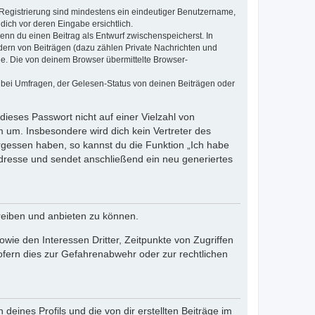
e Registrierung sind mindestens ein eindeutiger Benutzername,
dich vor deren Eingabe ersichtlich.
wenn du einen Beitrag als Entwurf zwischenspeicherst. In
dern von Beiträgen (dazu zählen Private Nachrichten und
e. Die von deinem Browser übermittelte Browser-
 bei Umfragen, der Gelesen-Status von deinen Beiträgen oder
dieses Passwort nicht auf einer Vielzahl von
 um. Insbesondere wird dich kein Vertreter des
ergessen haben, so kannst du die Funktion „Ich habe
resse und sendet anschließend ein neu generiertes
reiben und anbieten zu können.
ie den Interessen Dritter, Zeitpunkte von Zugriffen
fern dies zur Gefahrenabwehr oder zur rechtlichen
eines Profils und die von dir erstellten Beiträge im