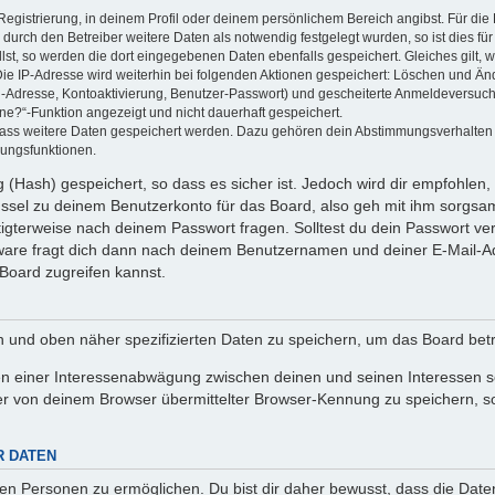
Registrierung, in deinem Profil oder deinem persönlichem Bereich angibst. Für di
rch den Betreiber weitere Daten als notwendig festgelegt wurden, so ist dies für 
llst, so werden die dort eingegebenen Daten ebenfalls gespeichert. Gleiches gilt, 
Die IP-Adresse wird weiterhin bei folgenden Aktionen gespeichert: Löschen und Än
l-Adresse, Kontoaktivierung, Benutzer-Passwort) und gescheiterte Anmeldeversuch
ine?“-Funktion angezeigt und nicht dauerhaft gespeichert.
 dass weitere Daten gespeichert werden. Dazu gehören dein Abstimmungsverhalten
gungsfunktionen.
(Hash) gespeichert, so dass es sicher ist. Jedoch wird dir empfohlen, 
ssel zu deinem Benutzerkonto für das Board, also geh mit ihm sorgsam
htigterweise nach deinem Passwort fragen. Solltest du dein Passwort v
are fragt dich dann nach deinem Benutzernamen und deiner E-Mail-Ad
Board zugreifen kannst.
en und oben näher spezifizierten Daten zu speichern, um das Board bet
en einer Interessenabwägung zwischen deinen und seinen Interessen sow
r von deinem Browser übermittelter Browser-Kennung zu speichern, so
R DATEN
n Personen zu ermöglichen. Du bist dir daher bewusst, dass die Daten d