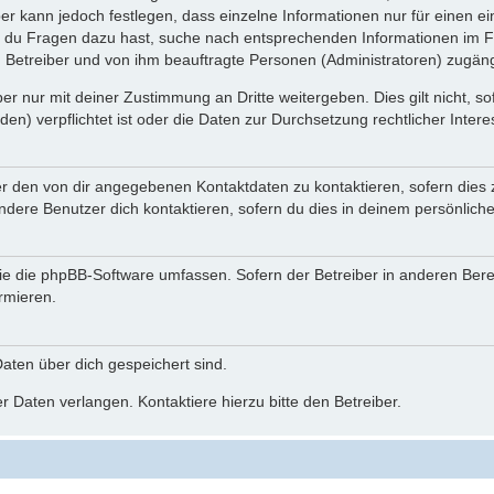
ber kann jedoch festlegen, dass einzelne Informationen nur für einen ei
n du Fragen dazu hast, suche nach entsprechenden Informationen im Fo
n Betreiber und von ihm beauftragte Personen (Administratoren) zugäng
r nur mit deiner Zustimmung an Dritte weitergeben. Dies gilt nicht, s
n) verpflichtet ist oder die Daten zur Durchsetzung rechtlicher Interes
er den von dir angegebenen Kontaktdaten zu kontaktieren, sofern dies 
andere Benutzer dich kontaktieren, sofern du dies in deinem persönliche
, die die phpBB-Software umfassen. Sofern der Betreiber in anderen Be
ormieren.
 Daten über dich gespeichert sind.
 Daten verlangen. Kontaktiere hierzu bitte den Betreiber.