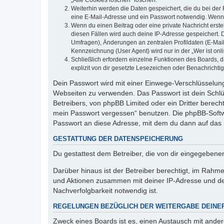
„Alle Cookies löschen“ löschen.
Weiterhin werden die Daten gespeichert, die du bei der 
eine E-Mail-Adresse und ein Passwort notwendig. Wenn du
Wenn du einen Beitrag oder eine private Nachricht erste
diesen Fällen wird auch deine IP-Adresse gespeichert. 
Umfragen), Änderungen an zentralen Profildaten (E-Mai
Kennzeichnung (User Agent) wird nur in der „Wer ist onl
Schließlich erfordern einzelne Funktionen des Boards,
explizit von dir gesetzte Lesezeichen oder Benachrichti
Dein Passwort wird mit einer Einwege-Verschlüsselung 
Webseiten zu verwenden. Das Passwort ist dein Schlü
Betreibers, von phpBB Limited oder ein Dritter berec
mein Passwort vergessen“ benutzen. Die phpBB-Softw
Passwort an diese Adresse, mit dem du dann auf das 
GESTATTUNG DER DATENSPEICHERUNG
Du gestattest dem Betreiber, die von dir eingegeben
Darüber hinaus ist der Betreiber berechtigt, im Rahm
und Aktionen zusammen mit deiner IP-Adresse und de
Nachverfolgbarkeit notwendig ist.
REGELUNGEN BEZÜGLICH DER WEITERGABE DEINE
Zweck eines Boards ist es, einen Austausch mit andere