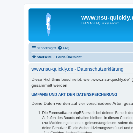
www.nsu-quickly.
D A S NSU-Quickly Forum
Schnellzugriff
FAQ
Startseite
Foren-Übersicht
www.nsu-quickly.de - Datenschutzerklärung
Diese Richtlinie beschreibt, wie „www.nsu-quickly.de“
gesammelt werden.
UMFANG UND ART DER DATENSPEICHERUNG
Deine Daten werden auf vier verschiedene Arten ges
Die Forensoftware phpBB erstellt bei deinem Besuch de
Aufrufen des Boards erhalten bleiben. In diesen Cookies
(zur Markierung dieser als gelesen/ungelesen; sofern d
deine Benutzer-ID, ein Authentifizierungsschlüssel und 