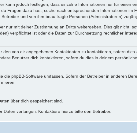
ber kann jedoch festlegen, dass einzelne Informationen nur für einen ei
n du Fragen dazu hast, suche nach entsprechenden Informationen im Fo
n Betreiber und von ihm beauftragte Personen (Administratoren) zugäng
r nur mit deiner Zustimmung an Dritte weitergeben. Dies gilt nicht, s
n) verpflichtet ist oder die Daten zur Durchsetzung rechtlicher Interes
er den von dir angegebenen Kontaktdaten zu kontaktieren, sofern dies 
andere Benutzer dich kontaktieren, sofern du dies in deinem persönliche
, die die phpBB-Software umfassen. Sofern der Betreiber in anderen Be
ormieren.
 Daten über dich gespeichert sind.
 Daten verlangen. Kontaktiere hierzu bitte den Betreiber.