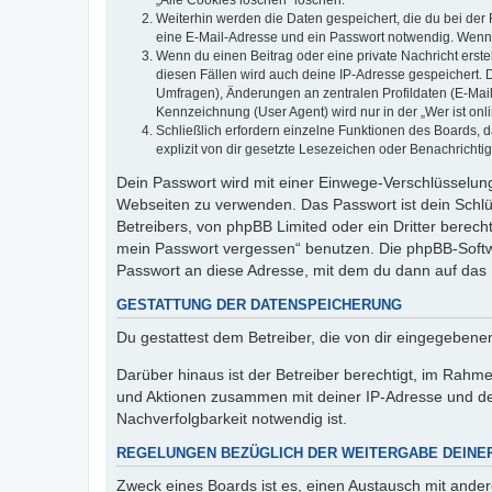
„Alle Cookies löschen“ löschen.
Weiterhin werden die Daten gespeichert, die du bei der 
eine E-Mail-Adresse und ein Passwort notwendig. Wenn du
Wenn du einen Beitrag oder eine private Nachricht erste
diesen Fällen wird auch deine IP-Adresse gespeichert. 
Umfragen), Änderungen an zentralen Profildaten (E-Mai
Kennzeichnung (User Agent) wird nur in der „Wer ist onl
Schließlich erfordern einzelne Funktionen des Boards,
explizit von dir gesetzte Lesezeichen oder Benachrichti
Dein Passwort wird mit einer Einwege-Verschlüsselung 
Webseiten zu verwenden. Das Passwort ist dein Schlü
Betreibers, von phpBB Limited oder ein Dritter berec
mein Passwort vergessen“ benutzen. Die phpBB-Softw
Passwort an diese Adresse, mit dem du dann auf das 
GESTATTUNG DER DATENSPEICHERUNG
Du gestattest dem Betreiber, die von dir eingegeben
Darüber hinaus ist der Betreiber berechtigt, im Rahm
und Aktionen zusammen mit deiner IP-Adresse und de
Nachverfolgbarkeit notwendig ist.
REGELUNGEN BEZÜGLICH DER WEITERGABE DEINE
Zweck eines Boards ist es, einen Austausch mit andere