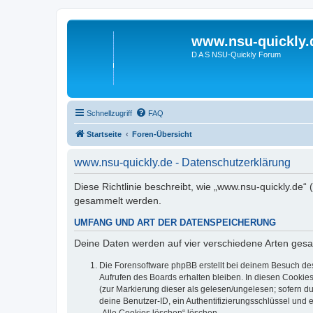
www.nsu-quickly.
D A S NSU-Quickly Forum
Schnellzugriff
FAQ
Startseite
Foren-Übersicht
www.nsu-quickly.de - Datenschutzerklärung
Diese Richtlinie beschreibt, wie „www.nsu-quickly.de“
gesammelt werden.
UMFANG UND ART DER DATENSPEICHERUNG
Deine Daten werden auf vier verschiedene Arten ges
Die Forensoftware phpBB erstellt bei deinem Besuch de
Aufrufen des Boards erhalten bleiben. In diesen Cookies
(zur Markierung dieser als gelesen/ungelesen; sofern d
deine Benutzer-ID, ein Authentifizierungsschlüssel und 