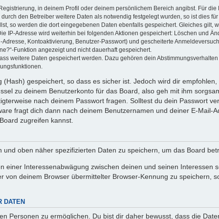
Registrierung, in deinem Profil oder deinem persönlichem Bereich angibst. Für di
rch den Betreiber weitere Daten als notwendig festgelegt wurden, so ist dies für 
llst, so werden die dort eingegebenen Daten ebenfalls gespeichert. Gleiches gilt, 
Die IP-Adresse wird weiterhin bei folgenden Aktionen gespeichert: Löschen und Än
l-Adresse, Kontoaktivierung, Benutzer-Passwort) und gescheiterte Anmeldeversuch
ine?“-Funktion angezeigt und nicht dauerhaft gespeichert.
 dass weitere Daten gespeichert werden. Dazu gehören dein Abstimmungsverhalten
gungsfunktionen.
(Hash) gespeichert, so dass es sicher ist. Jedoch wird dir empfohlen, 
ssel zu deinem Benutzerkonto für das Board, also geh mit ihm sorgsam
htigterweise nach deinem Passwort fragen. Solltest du dein Passwort v
are fragt dich dann nach deinem Benutzernamen und deiner E-Mail-Ad
Board zugreifen kannst.
en und oben näher spezifizierten Daten zu speichern, um das Board bet
en einer Interessenabwägung zwischen deinen und seinen Interessen sow
r von deinem Browser übermittelter Browser-Kennung zu speichern, so
R DATEN
n Personen zu ermöglichen. Du bist dir daher bewusst, dass die Daten d