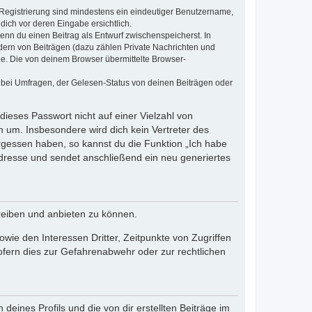
e Registrierung sind mindestens ein eindeutiger Benutzername,
dich vor deren Eingabe ersichtlich.
wenn du einen Beitrag als Entwurf zwischenspeicherst. In
dern von Beiträgen (dazu zählen Private Nachrichten und
e. Die von deinem Browser übermittelte Browser-
 bei Umfragen, der Gelesen-Status von deinen Beiträgen oder
dieses Passwort nicht auf einer Vielzahl von
 um. Insbesondere wird dich kein Vertreter des
ergessen haben, so kannst du die Funktion „Ich habe
resse und sendet anschließend ein neu generiertes
reiben und anbieten zu können.
ie den Interessen Dritter, Zeitpunkte von Zugriffen
fern dies zur Gefahrenabwehr oder zur rechtlichen
eines Profils und die von dir erstellten Beiträge im