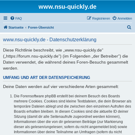
www.nsu-quickly.de
FAQ
Registrieren
Anmelden
S
Startseite
Foren-Übersicht
u
www.nsu-quickly.de - Datenschutzerklärung
c
h
Diese Richtlinie beschreibt, wie „www.nsu-quickly.de“
(„https://forum.nsu-quickly.de“) (im Folgenden „der Betreiber“) die
e
Daten verwendet, die während deines Foren-Besuchs gesammelt
werden.
UMFANG UND ART DER DATENSPEICHERUNG
Deine Daten werden auf vier verschiedene Arten gesammelt:
Die Forensoftware phpBB erstellt bei deinem Besuch des Boards
mehrere Cookies. Cookies sind kleine Textdateien, die dein Browser als
temporäre Dateien ablegt und die zwischen den einzelnen Aufrufen des
Boards erhalten bleiben. In diesen Cookies sind die aktuelle ID deiner
Sitzung (damit dir alle Seitenaufrufe zugeordnet werden können),
Informationen über die von dir gelesenen Beiträge (zur Markierung
dieser als gelesen/ungelesen; sofern du nicht angemeldet bist) sowie
Informationen über deine Teilnahme an Umfragen (sofern du nicht