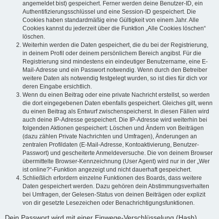
angemeldet bist) gespeichert. Ferner werden deine Benutzer-ID, ein
Authentifizierungsschlüssel und eine Session-ID gespeichert. Die
Cookies haben standardmäßig eine Gültigkeit von einem Jahr. Alle
Cookies kannst du jederzeit über die Funktion „Alle Cookies löschen“
löschen.
Weiterhin werden die Daten gespeichert, die du bei der Registrierung,
in deinem Profil oder deinem persönlichem Bereich angibst. Für die
Registrierung sind mindestens ein eindeutiger Benutzername, eine E-
Mail-Adresse und ein Passwort notwendig. Wenn durch den Betreiber
weitere Daten als notwendig festgelegt wurden, so ist dies für dich vor
deren Eingabe ersichtlich.
Wenn du einen Beitrag oder eine private Nachricht erstellst, so werden
die dort eingegebenen Daten ebenfalls gespeichert. Gleiches gilt, wenn
du einen Beitrag als Entwurf zwischenspeicherst. In diesen Fällen wird
auch deine IP-Adresse gespeichert. Die IP-Adresse wird weiterhin bei
folgenden Aktionen gespeichert: Löschen und Ändern von Beiträgen
(dazu zählen Private Nachrichten und Umfragen), Änderungen an
zentralen Profildaten (E-Mail-Adresse, Kontoaktivierung, Benutzer-
Passwort) und gescheiterte Anmeldeversuche. Die von deinem Browser
übermittelte Browser-Kennzeichnung (User Agent) wird nur in der „Wer
ist online?“-Funktion angezeigt und nicht dauerhaft gespeichert.
Schließlich erfordern einzelne Funktionen des Boards, dass weitere
Daten gespeichert werden. Dazu gehören dein Abstimmungsverhalten
bei Umfragen, der Gelesen-Status von deinen Beiträgen oder explizit
von dir gesetzte Lesezeichen oder Benachrichtigungsfunktionen.
Dein Passwort wird mit einer Einwege-Verschlüsselung (Hash)