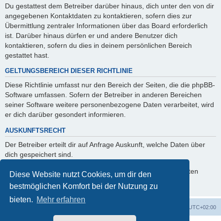
Du gestattest dem Betreiber darüber hinaus, dich unter den von dir
angegebenen Kontaktdaten zu kontaktieren, sofern dies zur
Übermittlung zentraler Informationen über das Board erforderlich
ist. Darüber hinaus dürfen er und andere Benutzer dich
kontaktieren, sofern du dies in deinem persönlichen Bereich
gestattet hast.
GELTUNGSBEREICH DIESER RICHTLINIE
Diese Richtlinie umfasst nur den Bereich der Seiten, die die phpBB-
Software umfassen. Sofern der Betreiber in anderen Bereichen
seiner Software weitere personenbezogene Daten verarbeitet, wird
er dich darüber gesondert informieren.
AUSKUNFTSRECHT
Der Betreiber erteilt dir auf Anfrage Auskunft, welche Daten über
dich gespeichert sind.
Du kannst jederzeit die Löschung bzw. Sperrung deiner Daten
Diese Website nutzt Cookies, um dir den
verlangen. Kontaktiere hierzu bitte den Betreiber.
bestmöglichen Komfort bei der Nutzung zu
bieten.
Mehr erfahren
Startseite
Foren-Übersicht
Alle Zeiten sind
UTC+02:00