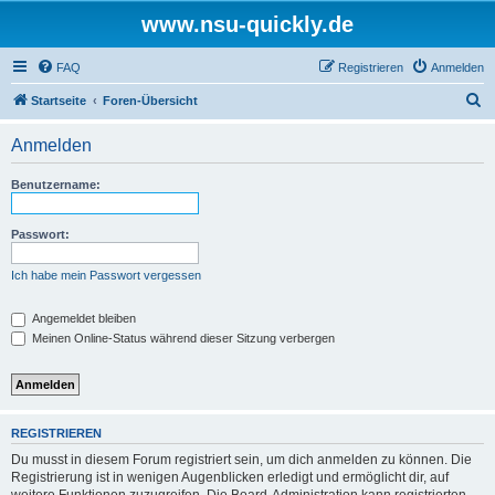
www.nsu-quickly.de
FAQ
Registrieren
Anmelden
S
Startseite
Foren-Übersicht
u
Anmelden
c
h
Benutzername:
e
Passwort:
Ich habe mein Passwort vergessen
Angemeldet bleiben
Meinen Online-Status während dieser Sitzung verbergen
REGISTRIEREN
Du musst in diesem Forum registriert sein, um dich anmelden zu können. Die
Registrierung ist in wenigen Augenblicken erledigt und ermöglicht dir, auf
weitere Funktionen zuzugreifen. Die Board-Administration kann registrierten