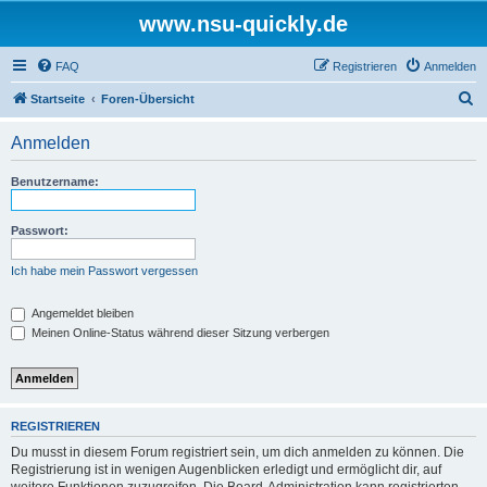
www.nsu-quickly.de
FAQ
Registrieren
Anmelden
S
Startseite
Foren-Übersicht
u
Anmelden
c
h
Benutzername:
e
Passwort:
Ich habe mein Passwort vergessen
Angemeldet bleiben
Meinen Online-Status während dieser Sitzung verbergen
REGISTRIEREN
Du musst in diesem Forum registriert sein, um dich anmelden zu können. Die
Registrierung ist in wenigen Augenblicken erledigt und ermöglicht dir, auf
weitere Funktionen zuzugreifen. Die Board-Administration kann registrierten