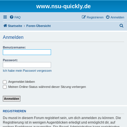
www.nsu-quickly.de
FAQ
Registrieren
Anmelden
S
Startseite
Foren-Übersicht
u
Anmelden
c
h
Benutzername:
e
Passwort:
Ich habe mein Passwort vergessen
Angemeldet bleiben
Meinen Online-Status während dieser Sitzung verbergen
REGISTRIEREN
Du musst in diesem Forum registriert sein, um dich anmelden zu können. Die
Registrierung ist in wenigen Augenblicken erledigt und ermöglicht dir, auf
weitere Funktionen zuzugreifen. Die Board-Administration kann registrierten