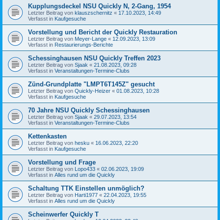
Kupplungsdeckel NSU Quickly N, 2-Gang, 1954
Letzter Beitrag von
klauszschernitz
«
17.10.2023, 14:49
Verfasst in
Kaufgesuche
Vorstellung und Bericht der Quickly Restauration
Letzter Beitrag von
Meyer-Lange
«
12.09.2023, 13:09
Verfasst in
Restaurierungs-Berichte
Schessinghausen NSU Quickly Treffen 2023
Letzter Beitrag von
Sjaak
«
21.08.2023, 09:28
Verfasst in
Veranstaltungen-Termine-Clubs
Zünd-Grundplatte "LMPT6T145Z" gesucht
Letzter Beitrag von
Quickly-Heizer
«
01.08.2023, 10:28
Verfasst in
Kaufgesuche
70 Jahre NSU Quickly Schessinghausen
Letzter Beitrag von
Sjaak
«
29.07.2023, 13:54
Verfasst in
Veranstaltungen-Termine-Clubs
Kettenkasten
Letzter Beitrag von
hesku
«
16.06.2023, 22:20
Verfasst in
Kaufgesuche
Vorstellung und Frage
Letzter Beitrag von
Lopo433
«
02.06.2023, 19:09
Verfasst in
Alles rund um die Quickly
Schaltung TTK Einstellen unmöglich?
Letzter Beitrag von
Harti1977
«
22.04.2023, 19:55
Verfasst in
Alles rund um die Quickly
Scheinwerfer Quickly T