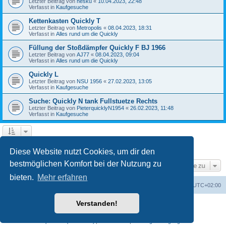
Letzter Beitrag von
hesku
«
10.04.2023, 22:48
Verfasst in
Kaufgesuche
Kettenkasten Quickly T
Letzter Beitrag von
Metropolis
«
08.04.2023, 18:31
Verfasst in
Alles rund um die Quickly
Füllung der Stoßdämpfer Quickly F BJ 1966
Letzter Beitrag von
AJ77
«
08.04.2023, 09:04
Verfasst in
Alles rund um die Quickly
Quickly L
Letzter Beitrag von
NSU 1956
«
27.02.2023, 13:05
Verfasst in
Kaufgesuche
Suche: Quickly N tank Fullstuetze Rechts
Letzter Beitrag von
PieterquicklyN1954
«
26.02.2023, 11:48
Verfasst in
Kaufgesuche
1
2
3
4
5
Nächste
Die Suche ergab 229 Treffer
Diese Website nutzt Cookies, um dir den
bestmöglichen Komfort bei der Nutzung zu
Gehe zu
bieten.
Mehr erfahren
Startseite
Foren-Übersicht
Alle Zeiten sind
UTC+02:00
Verstanden!
Powered by
phpBB
® Forum Software © phpBB Limited
Deutsche Übersetzung durch
phpBB.de
Impressum (Site notice)
|
Datenschutz
|
Nutzungsbedingungen