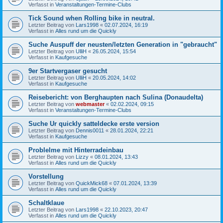
Verfasst in
Veranstaltungen-Termine-Clubs
Tick Sound when Rolling bike in neutral.
Letzter Beitrag von
Lars1998
«
02.07.2024, 16:19
Verfasst in
Alles rund um die Quickly
Suche Auspuff der neusten/letzten Generation in "gebraucht"
Letzter Beitrag von
UlliH
«
26.05.2024, 15:54
Verfasst in
Kaufgesuche
9er Startvergaser gesucht
Letzter Beitrag von
UlliH
«
20.05.2024, 14:02
Verfasst in
Kaufgesuche
Reisebericht: von Berghaupten nach Sulina (Donaudelta)
Letzter Beitrag von
webmaster
«
02.02.2024, 09:15
Verfasst in
Veranstaltungen-Termine-Clubs
Suche Ur quickly satteldecke erste version
Letzter Beitrag von
Dennis0011
«
28.01.2024, 22:21
Verfasst in
Kaufgesuche
Problelme mit Hinterradeinbau
Letzter Beitrag von
Lizzy
«
08.01.2024, 13:43
Verfasst in
Alles rund um die Quickly
Vorstellung
Letzter Beitrag von
QuickMick68
«
07.01.2024, 13:39
Verfasst in
Alles rund um die Quickly
Schaltklaue
Letzter Beitrag von
Lars1998
«
22.10.2023, 20:47
Verfasst in
Alles rund um die Quickly