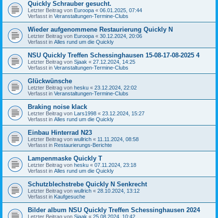
Quickly Schrauber gesucht.
Letzter Beitrag von
Euroopa
«
06.01.2025, 07:44
Verfasst in
Veranstaltungen-Termine-Clubs
Wieder aufgenommene Restaurierung Quickly N
Letzter Beitrag von
Euroopa
«
30.12.2024, 20:06
Verfasst in
Alles rund um die Quickly
NSU Quickly Treffen Schessinghausen 15-08-17-08-2025 4
Letzter Beitrag von
Sjaak
«
27.12.2024, 14:25
Verfasst in
Veranstaltungen-Termine-Clubs
Glückwünsche
Letzter Beitrag von
hesku
«
23.12.2024, 22:02
Verfasst in
Veranstaltungen-Termine-Clubs
Braking noise klack
Letzter Beitrag von
Lars1998
«
23.12.2024, 15:27
Verfasst in
Alles rund um die Quickly
Einbau Hinterrad N23
Letzter Beitrag von
wullrich
«
11.11.2024, 08:58
Verfasst in
Restaurierungs-Berichte
Lampenmaske Quickly T
Letzter Beitrag von
hesku
«
07.11.2024, 23:18
Verfasst in
Alles rund um die Quickly
Schutzblechstrebe Quickly N Senkrecht
Letzter Beitrag von
wullrich
«
28.10.2024, 13:12
Verfasst in
Kaufgesuche
Bilder album NSU Quickly Treffen Schessinghausen 2024
Letzter Beitrag von
Sjaak
«
25.08.2024, 10:42