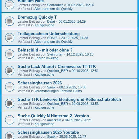
Bitte um Hilfe
Letzter Beitrag von
Schrauber
«
01.02.2026, 15:14
Verfasst in
Alles rund um die Quickly
Bremszug Quickly T
Letzter Beitrag von
Dalat
«
06.01.2026, 14:29
Verfasst in
Kaufgesuche
Tretlagerachsen Unterscheidung
Letzter Beitrag von
SD516
«
23.12.2025, 14:38
Verfasst in
Alles rund um die Quickly
Beinschild - mit oder ohne ?
Letzter Beitrag von
Steinfurter
«
14.12.2025, 10:13
Verfasst in
Fahren im Alltag
Suche Lack Alfarot / Cremeweiss TT-TTK
Letzter Beitrag von
Quicker_BER
«
09.10.2025, 12:51
Verfasst in
Kaufgesuche
Schessinghausen 2026
Letzter Beitrag von
Sjaak
«
08.10.2025, 16:36
Verfasst in
Veranstaltungen-Termine-Clubs
Suche TTK Lenkerverkleidung und Kettenschutzblech
Letzter Beitrag von
Quicker_BER
«
10.09.2025, 13:53
Verfasst in
Kaufgesuche
Suche Quickly N Hinterrad 2. Version
Letzter Beitrag von
amerkelb
«
04.09.2025, 20:21
Verfasst in
Kaufgesuche
Schessinghausen 2025 Youtube
Letzter Beitrag von
Sjaak
«
28.08.2025, 12:47