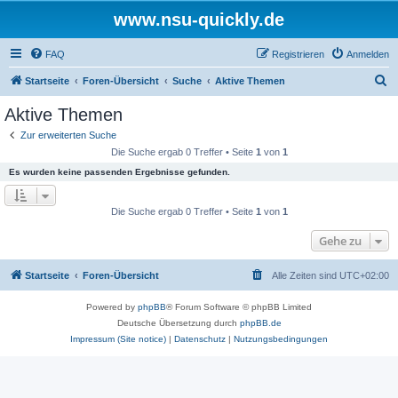
www.nsu-quickly.de
FAQ
Registrieren
Anmelden
S
Startseite
Foren-Übersicht
Suche
Aktive Themen
u
Aktive Themen
c
Zur erweiterten Suche
h
Die Suche ergab 0 Treffer • Seite
1
von
1
e
Es wurden keine passenden Ergebnisse gefunden.
Die Suche ergab 0 Treffer • Seite
1
von
1
Gehe zu
Startseite
Foren-Übersicht
Alle Zeiten sind
UTC+02:00
Powered by
phpBB
® Forum Software © phpBB Limited
Deutsche Übersetzung durch
phpBB.de
Impressum (Site notice)
|
Datenschutz
|
Nutzungsbedingungen