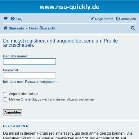
www.nsu-quickly.de
FAQ
Registrieren
Anmelden
S
Startseite
Foren-Übersicht
u
Du musst registriert und angemeldet sein, um Profile
c
anzuschauen.
h
Benutzername:
e
Passwort:
Ich habe mein Passwort vergessen
Angemeldet bleiben
Meinen Online-Status während dieser Sitzung verbergen
REGISTRIEREN
Du musst in diesem Forum registriert sein, um dich anmelden zu können. Die
Registrierung ist in wenigen Augenblicken erledigt und ermöglicht dir, auf