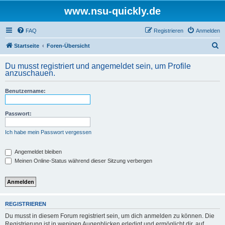
www.nsu-quickly.de
FAQ
Registrieren
Anmelden
S
Startseite
Foren-Übersicht
u
Du musst registriert und angemeldet sein, um Profile
c
anzuschauen.
h
Benutzername:
e
Passwort:
Ich habe mein Passwort vergessen
Angemeldet bleiben
Meinen Online-Status während dieser Sitzung verbergen
REGISTRIEREN
Du musst in diesem Forum registriert sein, um dich anmelden zu können. Die
Registrierung ist in wenigen Augenblicken erledigt und ermöglicht dir, auf