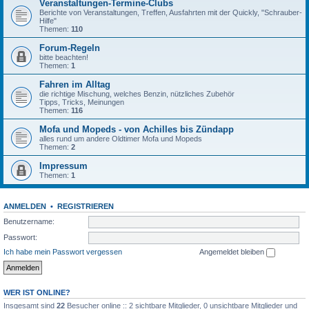
Veranstaltungen-Termine-Clubs
Berichte von Veranstaltungen, Treffen, Ausfahrten mit der Quickly, "Schrauber-
Hilfe"
Themen:
110
Forum-Regeln
bitte beachten!
Themen:
1
Fahren im Alltag
die richtige Mischung, welches Benzin, nützliches Zubehör
Tipps, Tricks, Meinungen
Themen:
116
Mofa und Mopeds - von Achilles bis Zündapp
alles rund um andere Oldtimer Mofa und Mopeds
Themen:
2
Impressum
Themen:
1
ANMELDEN
•
REGISTRIEREN
Benutzername:
Passwort:
Ich habe mein Passwort vergessen
Angemeldet bleiben
WER IST ONLINE?
Insgesamt sind
22
Besucher online :: 2 sichtbare Mitglieder, 0 unsichtbare Mitglieder und