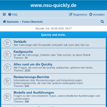
www.nsu-quickly.de
FAQ
Registrieren
Anmelden
S
Startseite
Foren-Übersicht
u
Aktuelle Zeit: 09.08.2026, 08:07
c
Quickly und mehr..
h
Verkäufe
e
Wer Fahrzeuge oder Ersatzteile verkaufen will, kann dies hier tun.
Kaufgesuche
für alle die Fahrzeuge, Zubehör oder Teile suchen, ist diese Rubrik
Themen:
70
Alles rund um die Quickly
Alle Fragen, die rund um die Quickly auftauchen, gehören hier hinein,
Themen:
1133
Restaurierungs-Berichte
Informationen über Restaurierungen und Instandsetzungen,
Erfahrungsberichte, die man hier anderen weitergeben kann.
Themen:
243
Modelle und Ausführungen
Fragen zu den verschiedenen Typen, unterschiedlichen Ausführungen und
Lackierungen..
Themen:
156