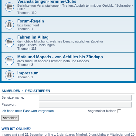
Veranstaltungen-Termine-Clubs
Berichte von Veranstaltungen, Treffen, Ausfahrten mit der Quickly, "Schrauber-
Hilfe"
Themen:
110
Forum-Regeln
bitte beachten!
Themen:
1
Fahren im Alltag
die richtige Mischung, welches Benzin, nützliches Zubehör
Tipps, Tricks, Meinungen
Themen:
116
Mofa und Mopeds - von Achilles bis Zündapp
alles rund um andere Oldtimer Mofa und Mopeds
Themen:
2
Impressum
Themen:
1
ANMELDEN
•
REGISTRIEREN
Benutzername:
Passwort:
Ich habe mein Passwort vergessen
Angemeldet bleiben
WER IST ONLINE?
Insgesamt sind
21
Besucher online :: 1 sichtbares Mitglied, 0 unsichtbare Mitglieder und 20