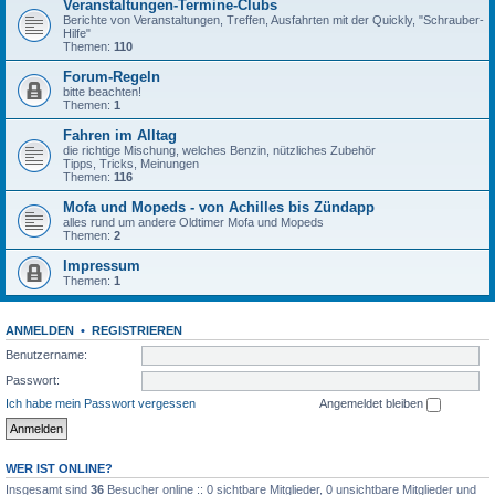
Veranstaltungen-Termine-Clubs
Berichte von Veranstaltungen, Treffen, Ausfahrten mit der Quickly, "Schrauber-
Hilfe"
Themen:
110
Forum-Regeln
bitte beachten!
Themen:
1
Fahren im Alltag
die richtige Mischung, welches Benzin, nützliches Zubehör
Tipps, Tricks, Meinungen
Themen:
116
Mofa und Mopeds - von Achilles bis Zündapp
alles rund um andere Oldtimer Mofa und Mopeds
Themen:
2
Impressum
Themen:
1
ANMELDEN
•
REGISTRIEREN
Benutzername:
Passwort:
Ich habe mein Passwort vergessen
Angemeldet bleiben
WER IST ONLINE?
Insgesamt sind
36
Besucher online :: 0 sichtbare Mitglieder, 0 unsichtbare Mitglieder und