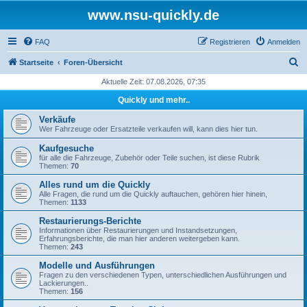
www.nsu-quickly.de
FAQ
Registrieren
Anmelden
S
Startseite
Foren-Übersicht
u
Aktuelle Zeit: 07.08.2026, 07:35
c
Quickly und mehr..
h
Verkäufe
e
Wer Fahrzeuge oder Ersatzteile verkaufen will, kann dies hier tun.
Kaufgesuche
für alle die Fahrzeuge, Zubehör oder Teile suchen, ist diese Rubrik
Themen:
70
Alles rund um die Quickly
Alle Fragen, die rund um die Quickly auftauchen, gehören hier hinein,
Themen:
1133
Restaurierungs-Berichte
Informationen über Restaurierungen und Instandsetzungen,
Erfahrungsberichte, die man hier anderen weitergeben kann.
Themen:
243
Modelle und Ausführungen
Fragen zu den verschiedenen Typen, unterschiedlichen Ausführungen und
Lackierungen..
Themen:
156