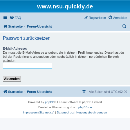
www.nsu-quickly.de
FAQ
Registrieren
Anmelden
S
Startseite
Foren-Übersicht
u
Passwort zurücksetzen
c
h
E-Mail-Adresse:
Du musst die E-Mail-Adresse angeben, die in deinem Profil hinterlegt ist. Diese hast du
e
bei der Registrierung angegeben oder nachträglich in deinem persönlichen Bereich
geändert.
Startseite
Foren-Übersicht
Alle Zeiten sind
UTC+02:00
Powered by
phpBB
® Forum Software © phpBB Limited
Deutsche Übersetzung durch
phpBB.de
Impressum (Site notice)
|
Datenschutz
|
Nutzungsbedingungen