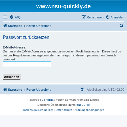
www.nsu-quickly.de
FAQ
Registrieren
Anmelden
S
Startseite
Foren-Übersicht
u
Passwort zurücksetzen
c
h
E-Mail-Adresse:
Du musst die E-Mail-Adresse angeben, die in deinem Profil hinterlegt ist. Diese hast du
e
bei der Registrierung angegeben oder nachträglich in deinem persönlichen Bereich
geändert.
Startseite
Foren-Übersicht
Alle Zeiten sind
UTC+02:00
Powered by
phpBB
® Forum Software © phpBB Limited
Deutsche Übersetzung durch
phpBB.de
Impressum (Site notice)
|
Datenschutz
|
Nutzungsbedingungen