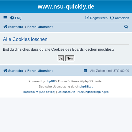
www.nsu-quickly.de
FAQ
Registrieren
Anmelden
S
Startseite
Foren-Übersicht
u
Alle Cookies löschen
c
h
Bist du dir sicher, dass du alle Cookies des Boards löschen möchtest?
e
Startseite
Foren-Übersicht
Alle Zeiten sind
UTC+02:00
Powered by
phpBB
® Forum Software © phpBB Limited
Deutsche Übersetzung durch
phpBB.de
Impressum (Site notice)
|
Datenschutz
|
Nutzungsbedingungen