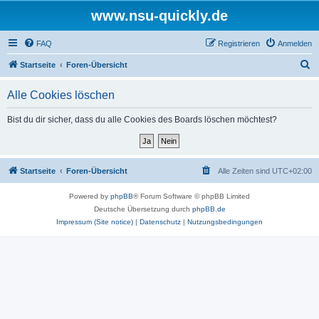
www.nsu-quickly.de
FAQ
Registrieren
Anmelden
S
Startseite
Foren-Übersicht
u
Alle Cookies löschen
c
h
Bist du dir sicher, dass du alle Cookies des Boards löschen möchtest?
e
Startseite
Foren-Übersicht
Alle Zeiten sind
UTC+02:00
Powered by
phpBB
® Forum Software © phpBB Limited
Deutsche Übersetzung durch
phpBB.de
Impressum (Site notice)
|
Datenschutz
|
Nutzungsbedingungen