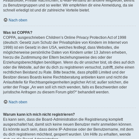
Avatarbilder, Private Nachrichten, E-Mail-Versand an andere Mitglieder, Beitritt
zu Benutzergruppen und so weiter. Wir empfehlen dir eine Anmeldung, da sie
schnell erledigt ist und dir zahlreiche Vorteile bietet.
Nach oben
Was ist COPPA?
COPPA, ausgeschrieben Children’s Online Privacy Protection Act of 1998
(deutsch: Gesetz zum Schutz der Privatsphäre von Kindern im Internet von
1998) ist ein Gesetz in den USA, welches festlegt, dass Websites, die
möglicherweise persönliche Daten von Kindern unter 13 Jahren erheben,
hierzu die Zustimmung der Eltern beziehungsweise des oder der
Erziehungsberechtigten benötigen. Wenn du dir unsicher bist, ob dies auf dich
oder die Website, auf der du dich zu registrieren versuchst, zutrifft, ziehe einen
rechtlichen Beistand zu Rate. Bitte beachte, dass phpBB Limited und der
Besitzer dieses Boards keine Rechtsberatung anbieten kann und nicht die
Anlaufstelle für Rechtsangelegenheiten jeglicher Art ist; außer solchen, die
unter der Frage „An wen soll ich mich wenden, falls es Beschwerden oder
juristische Anfragen zu diesem Forum gibt?“ behandelt werden.
Nach oben
Warum kann ich mich nicht registrieren?
Es kann sein, dass die Board-Administration die Registrierung komplett
ausgeschaltet hat, damit sich keine neuen Benutzer mehr anmelden können.
Es könnte auch sein, dass deine IP-Adresse oder der Benutzername, mit dem
du dich registrieren möchtest, gesperrt wurden. Um Hilfe zu erhalten, wende