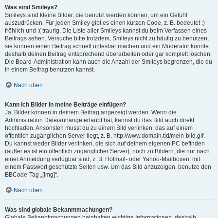
Was sind Smileys?
Smileys sind kleine Bilder, die benutzt werden können, um ein Gefühl
auszudrücken. Für jeden Smiley gibt es einen kurzen Code, z. B. bedeutet :)
fröhlich und :( traurig. Die Liste aller Smileys kannst du beim Verfassen eines
Beitrags sehen. Versuche bitte trotzdem, Smileys nicht zu häufig zu benutzen,
sie können einen Beitrag schnell unlesbar machen und ein Moderator könnte
deshalb deinen Beitrag entsprechend überarbeiten oder gar komplett löschen.
Die Board-Administration kann auch die Anzahl der Smileys begrenzen, die du
in einem Beitrag benutzen kannst.
Nach oben
Kann ich Bilder in meine Beiträge einfügen?
Ja, Bilder können in deinem Beitrag angezeigt werden. Wenn die
Administration Dateianhänge erlaubt hat, kannst du das Bild auch direkt
hochladen. Ansonsten musst du zu einem Bild verlinken, das auf einem
öffentlich zugänglichen Server liegt, z. B. http://www.domain.tld/mein-bild.gif.
Du kannst weder Bilder verlinken, die sich auf deinem eigenen PC befinden
(außer es ist ein öffentlich zugänglicher Server), noch zu Bildern, die nur nach
einer Anmeldung verfügbar sind, z. B. Hotmail- oder Yahoo-Mailboxen, mit
einem Passwort geschützte Seiten usw. Um das Bild anzuzeigen, benutze den
BBCode-Tag „[img]“.
Nach oben
Was sind globale Bekanntmachungen?
Globale Bekanntmachungen beinhalten wichtige Informationen, deshalb