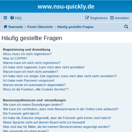
www.nsu-quickly.de
FAQ
Registrieren
Anmelden
S
Startseite
Foren-Übersicht
Häufig gestellte Fragen
u
Häufig gestellte Fragen
c
h
Registrierung und Anmeldung
Wozu muss ich mich registrieren?
e
Was ist COPPA?
Warum kann ich mich nicht registrieren?
Ich habe mich registriert, kann mich aber nicht anmelden!
Warum kann ich mich nicht anmelden?
Ich habe mich vor einiger Zeit registriert, kann mich aber nicht mehr anmelden?!
Ich habe mein Passwort vergessen!
Warum werde ich automatisch abgemeldet?
Wozu ist die Funktion „Alle Cookies löschen“?
Benutzerpräferenzen und -einstellungen
Wie kann ich meine Einstellungen ändern?
Wie kann ich verhindern, dass mein Benutzername in der Online-Liste auftaucht?
Die Forenuhr geht falsch!
Ich habe die Zeitzone eingestellt, aber die Forenuhr geht immer noch falsch!
Meine Sprache steht auf diesem Board nicht zur Auswahl!
Was sind das für Bilder, die bei meinem Benutzernamen angezeigt werden?
Wie verwende ich einen Avatar?