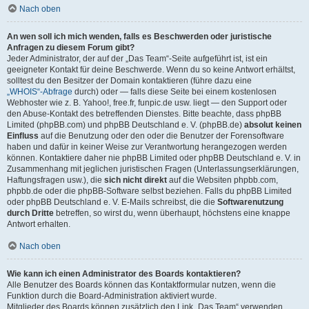
Nach oben
An wen soll ich mich wenden, falls es Beschwerden oder juristische
Anfragen zu diesem Forum gibt?
Jeder Administrator, der auf der „Das Team“-Seite aufgeführt ist, ist ein
geeigneter Kontakt für deine Beschwerde. Wenn du so keine Antwort erhältst,
solltest du den Besitzer der Domain kontaktieren (führe dazu eine
„WHOIS“-Abfrage
durch) oder — falls diese Seite bei einem kostenlosen
Webhoster wie z. B. Yahoo!, free.fr, funpic.de usw. liegt — den Support oder
den Abuse-Kontakt des betreffenden Dienstes. Bitte beachte, dass phpBB
Limited (phpBB.com) und phpBB Deutschland e. V. (phpBB.de)
absolut keinen
Einfluss
auf die Benutzung oder den oder die Benutzer der Forensoftware
haben und dafür in keiner Weise zur Verantwortung herangezogen werden
können. Kontaktiere daher nie phpBB Limited oder phpBB Deutschland e. V. in
Zusammenhang mit jeglichen juristischen Fragen (Unterlassungserklärungen,
Haftungsfragen usw.), die
sich nicht direkt
auf die Websiten phpbb.com,
phpbb.de oder die phpBB-Software selbst beziehen. Falls du phpBB Limited
oder phpBB Deutschland e. V. E-Mails schreibst, die die
Softwarenutzung
durch Dritte
betreffen, so wirst du, wenn überhaupt, höchstens eine knappe
Antwort erhalten.
Nach oben
Wie kann ich einen Administrator des Boards kontaktieren?
Alle Benutzer des Boards können das Kontaktformular nutzen, wenn die
Funktion durch die Board-Administration aktiviert wurde.
Mitglieder des Boards können zusätzlich den Link „Das Team“ verwenden.