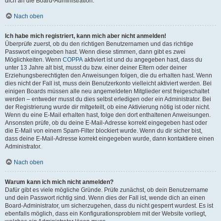
dich an die Board-Administration.
Nach oben
Ich habe mich registriert, kann mich aber nicht anmelden!
Überprüfe zuerst, ob du den richtigen Benutzernamen und das richtige
Passwort eingegeben hast. Wenn diese stimmen, dann gibt es zwei
Möglichkeiten. Wenn
COPPA
aktiviert ist und du angegeben hast, dass du
unter 13 Jahre alt bist, musst du bzw. einer deiner Eltern oder deiner
Erziehungsberechtigten den Anweisungen folgen, die du erhalten hast. Wenn
dies nicht der Fall ist, muss dein Benutzerkonto vielleicht aktiviert werden. Bei
einigen Boards müssen alle neu angemeldeten Mitglieder erst freigeschaltet
werden – entweder musst du dies selbst erledigen oder ein Administrator. Bei
der Registrierung wurde dir mitgeteilt, ob eine Aktivierung nötig ist oder nicht.
Wenn du eine E-Mail erhalten hast, folge den dort enthaltenen Anweisungen.
Ansonsten prüfe, ob du deine E-Mail-Adresse korrekt eingegeben hast oder
die E-Mail von einem Spam-Filter blockiert wurde. Wenn du dir sicher bist,
dass deine E-Mail-Adresse korrekt eingegeben wurde, dann kontaktiere einen
Administrator.
Nach oben
Warum kann ich mich nicht anmelden?
Dafür gibt es viele mögliche Gründe. Prüfe zunächst, ob dein Benutzername
und dein Passwort richtig sind. Wenn dies der Fall ist, wende dich an einen
Board-Administrator, um sicherzugehen, dass du nicht gesperrt wurdest. Es ist
ebenfalls möglich, dass ein Konfigurationsproblem mit der Website vorliegt,